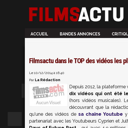
ACCUEIL
BANDES ANNONCES
CRITIQ
Filmsactu dans le TOP des vidéos les pl
Le 10/12/2014 à 16:40
La Rédaction
Par
Depuis 2012, la plateforme 
dix vidéos qui ont été 
(hors vidéos musicales). 
découvrant que la rédact
qu'une des vidéos de
sa chaîne Youtube
y 
partenariat avec les Youtubeurs Cyprien et Julf
Days of Future Past
- qui, avec
4,9 millions