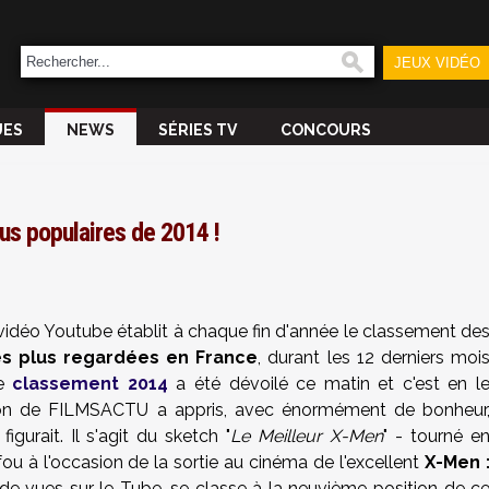
JEUX VIDÉO
UES
NEWS
SÉRIES TV
CONCOURS
us populaires de 2014 !
vidéo Youtube établit à chaque fin d'année le classement de
les plus regardées en France
, durant les 12 derniers moi
Le
classement 2014
a été dévoilé ce matin et c'est en l
ion de FILMSACTU a appris, avec énormément de bonheur
figurait. Il s'agit du sketch "
Le Meilleur X-Men
" - tourné e
ou à l'occasion de la sortie au cinéma de l'excellent
X-Men 
 de vues sur le Tube
, se classe à la neuvième position de c