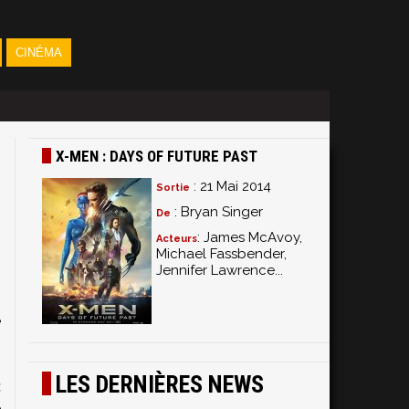
CINÉMA
X-MEN : DAYS OF FUTURE PAST
: 21 Mai 2014
Sortie
: Bryan Singer
De
: James McAvoy,
Acteurs
Michael Fassbender,
Jennifer Lawrence...
s
s
e
,
n
LES DERNIÈRES NEWS
:
e