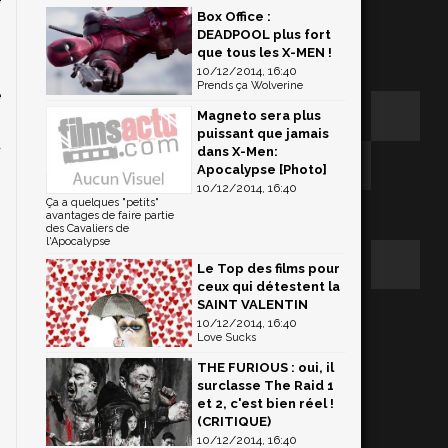
Box Office :
DEADPOOL plus fort
que tous les X-MEN !
s
10/12/2014, 16:40
Prends ça Wolverine
e
Magneto sera plus
,
puissant que jamais
d
dans X-Men:
Apocalypse [Photo]
10/12/2014, 16:40
Ça a quelques "petits"
avantages de faire partie
des Cavaliers de
l'Apocalypse
Le Top des films pour
ceux qui détestent la
SAINT VALENTIN
10/12/2014, 16:40
Love Sucks
THE FURIOUS : oui, il
surclasse The Raid 1
et 2, c'est bien réel !
(CRITIQUE)
10/12/2014, 16:40