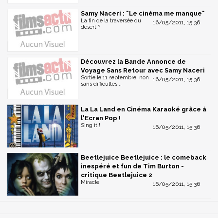
Samy Naceri : "Le cinéma me manque"
La fin de la traversée du
16/05/2011, 15:36
désert ?
Découvrez la Bande Annonce de
Voyage Sans Retour avec Samy Naceri
Sortie le 11 septembre, non
16/05/2011, 15:36
sans difficultés...
La La Land en Cinéma Karaoké grâce à
l'Ecran Pop !
Sing it !
16/05/2011, 15:36
Beetlejuice Beetlejuice : le comeback
inespéré et fun de Tim Burton -
critique Beetlejuice 2
Miracle
16/05/2011, 15:36