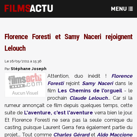
Florence Foresti et Samy Naceri rejoignent
Lelouch
Le 16/05/2011 à 15:36
Stéphane Joseph
Par
Attention, duo inédit !
Florence
Foresti
rejoint
Samy Naceri
dans le
film
Les Chemins de l'orgueil
- le
prochain
Claude Lelouch
... Car si la
rumeur annonçait ce film depuis quelques temps, cette
suite de
L'aventure, c'est l'aventure
verra bien le jour.
Et Florence Foresti ne sera pas la seule comique du
casting, puisque Laurent Gerra fera également partie du
projet... Tout comme
Charles Gérard
et
Aldo Maccione