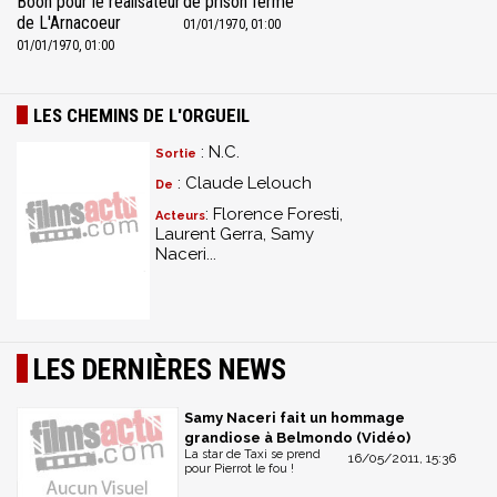
Boon pour le réalisateur
de prison ferme
de L'Arnacoeur
01/01/1970, 01:00
01/01/1970, 01:00
LES CHEMINS DE L'ORGUEIL
: N.C.
Sortie
: Claude Lelouch
De
: Florence Foresti,
Acteurs
Laurent Gerra, Samy
Naceri...
LES DERNIÈRES NEWS
Samy Naceri fait un hommage
grandiose à Belmondo (Vidéo)
La star de Taxi se prend
16/05/2011, 15:36
pour Pierrot le fou !