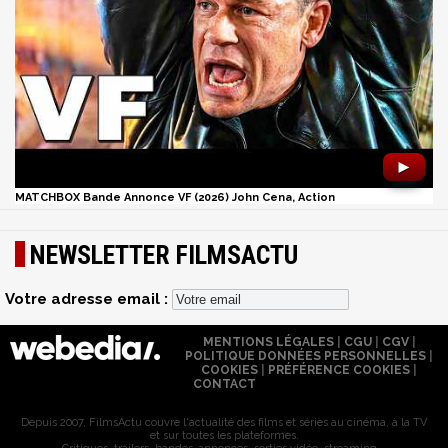
►
MATCHBOX Bande Annonce VF (2026) John Cena, Action
NEWSLETTER FILMSACTU
Votre adresse email :
MENTIONS LÉGALES
|
CGU
|
CGV
|
POLITIQUE DONNÉES PERSONNELLES
|
COOKIES
|
PRÉFÉRENCE COOKIES
|
CONTACT
Depuis 2007, FilmsActu couvre l'actualité des films et séries au cinéma, à la TV
et sur toutes les plateformes.