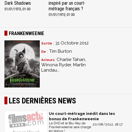
Dark Shadows
inspiré par un court-
métrage français ?
01/01/1970, 01:00
01/01/1970, 01:00
FRANKENWEENIE
: 31 Octobre 2012
Sortie
: Tim Burton
De
: Charlie Tahan,
Acteurs
Winona Ryder, Martin
Landau...
LES DERNIÈRES NEWS
Un court-métrage inédit dans les
bonus de Frankenweenie
Le DVD et le Blu-Ray de
20/08/2012, 18:17
Frankenweenie sera chargé
en bonus !