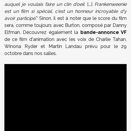
auquel je voulais faire un clin d'oeil
.
[...]
Frankenweenie
est
un film si spécial
,
c'est
un honneur incroyable
d'y
avoir participé
.
"
Sinon, il est à noter que le score du film
sera, comme toujours avec Burton, composé par Danny
Elfman. Découvrez également la
bande-annonce VF
de ce film d'animation avec les voix de Charlie Tahan,
Winona Ryder et Martin Landau prévu pour le 29
octobre dans nos salles.