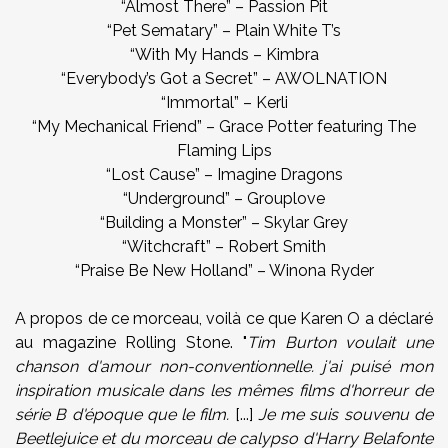
“Almost There” – Passion Pit
“Pet Sematary” – Plain White T’s
“With My Hands – Kimbra
“Everybody’s Got a Secret” – AWOLNATION
“Immortal” – Kerli
“My Mechanical Friend” – Grace Potter featuring The
Flaming Lips
“Lost Cause” – Imagine Dragons
“Underground” – Grouplove
“Building a Monster” – Skylar Grey
“Witchcraft” – Robert Smith
“Praise Be New Holland” – Winona Ryder
A propos de ce morceau, voilà ce que Karen O a déclaré
au magazine Rolling Stone. "
Tim Burton voulait une
chanson d'amour non-conventionnelle.
j'ai puisé mon
inspiration
musicale
dans les mêmes films d'horreur de
série B d'époque que le film
.
[...]
Je me suis souvenu de
Beetlejuice
et du morceau de
calypso
d'
Harry Belafonte