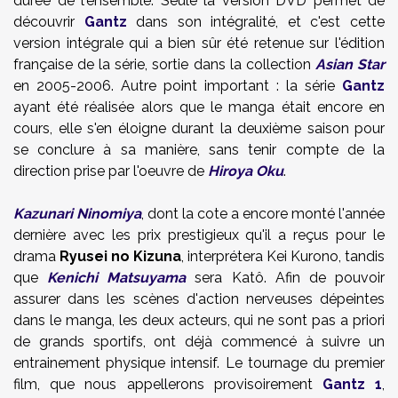
durée de l'ensemble. Seule la version DVD permet de
découvrir
Gantz
dans son intégralité, et c'est cette
version intégrale qui a bien sûr été retenue sur l'édition
française de la série, sortie dans la collection
Asian Star
en 2005-2006. Autre point important : la série
Gantz
ayant été réalisée alors que le manga était encore en
cours, elle s'en éloigne durant la deuxième saison pour
se conclure à sa manière, sans tenir compte de la
direction prise par l'oeuvre de
Hiroya Oku
.
Kazunari Ninomiya
, dont la cote a encore monté l'année
dernière avec les prix prestigieux qu'il a reçus pour le
drama
Ryusei no Kizuna
, interprétera Kei Kurono, tandis
que
Kenichi Matsuyama
sera Katô. Afin de pouvoir
assurer dans les scènes d'action nerveuses dépeintes
dans le manga, les deux acteurs, qui ne sont pas a priori
de grands sportifs, ont déjà commencé à suivre un
entrainement physique intensif. Le tournage du premier
film, que nous appellerons provisoirement
Gantz 1
,