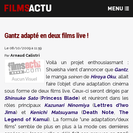
Gantz adapté en deux films live !
Le 08/10/2009 à 11:59
Arnaud Calistri
Par
Voilà un projet enthousiasmant :
Shueisha vient d'annoncer que
Gantz
,
le manga
seinen
de
Hiroya Oku
, allait
faire l'objet d'une adaptation cinéma
sous forme de deux films live. Ceux-ci seront dirigés par
Shinsuke Sato
(
Princess Blade
) et réuniront dans les
rôles principaux
Kazunari Ninomiya
(
Lettres d'Iwo
Jima
) et
Kenichi Matsuyama
(
Death Note
,
The
Legend of Kamui
). La formule "une adaptation/deux
films" semble de plus en plus à la mode ces dernières