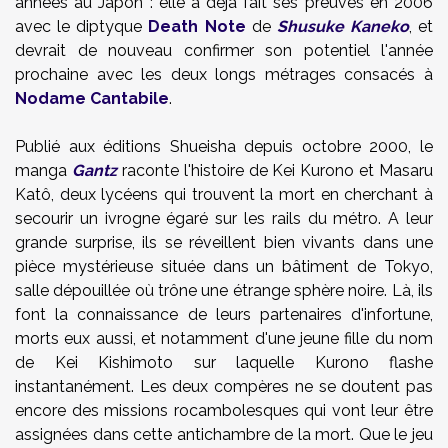
années au Japon : elle a déjà fait ses preuves en 2006
avec le diptyque
Death Note
de
Shusuke Kaneko
, et
devrait de nouveau confirmer son potentiel l'année
prochaine avec les deux longs métrages consacés à
Nodame Cantabile
.
Publié aux éditions Shueisha depuis octobre 2000, le
manga
Gantz
raconte l'histoire de Kei Kurono et Masaru
Katô, deux lycéens qui trouvent la mort en cherchant à
secourir un ivrogne égaré sur les rails du métro. A leur
grande surprise, ils se réveillent bien vivants dans une
pièce mystérieuse située dans un bâtiment de Tokyo,
salle dépouillée où trône une étrange sphère noire. Là, ils
font la connaissance de leurs partenaires d'infortune,
morts eux aussi, et notamment d'une jeune fille du nom
de Kei Kishimoto sur laquelle Kurono flashe
instantanément. Les deux compères ne se doutent pas
encore des missions rocambolesques qui vont leur être
assignées dans cette antichambre de la mort. Que le jeu