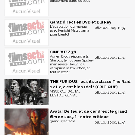
direcement dans les bacs
Gantz direct en DVD et Blu Ray
L'adaptation du manga
08/10/2009, 11:59
avec Kenichi Matsuyama
pour bientôt
CINEBUZZ 38
Adrien Brody répond à la
08/10/2009, 11:59
Starbox, le nouveau Spider-
man révélé, Twilight 3
vampirise le box-office, et
tout le reste !
THE FURIOUS : oui, il surclasse The Raid
1 et 2, c'est bien réel ! (CRITIQUE)
VISCERAL, BRUTAL,
08/10/2009, 11:59
BESTIAL, GENIAL !
Avatar De feu et de cendres : le grand
film de 2025 ? - notre critique
grand spectacle
08/10/2009, 11:59