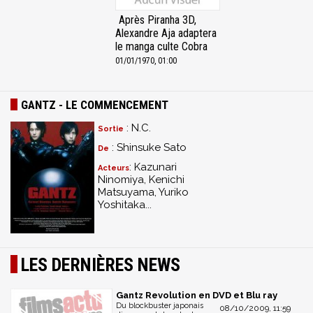
Après Piranha 3D,
Alexandre Aja adaptera
le manga culte Cobra
01/01/1970, 01:00
GANTZ - LE COMMENCEMENT
: N.C.
Sortie
: Shinsuke Sato
De
: Kazunari
Acteurs
Ninomiya, Kenichi
Matsuyama, Yuriko
Yoshitaka...
LES DERNIÈRES NEWS
Gantz Revolution en DVD et Blu ray
Du blockbuster japonais
08/10/2009, 11:59