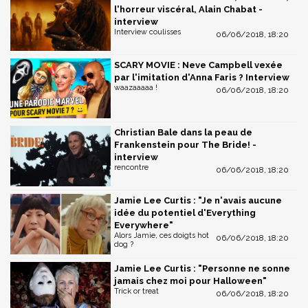
l'horreur viscéral, Alain Chabat -
interview
Interview coulisses
06/06/2018, 18:20
SCARY MOVIE : Neve Campbell vexée
par l'imitation d'Anna Faris ? Interview
waazaaaaa !
06/06/2018, 18:20
Christian Bale dans la peau de
Frankenstein pour The Bride! -
interview
rencontre
06/06/2018, 18:20
Jamie Lee Curtis : "Je n'avais aucune
idée du potentiel d'Everything
Everywhere"
Alors Jamie, ces doigts hot
06/06/2018, 18:20
dog ?
Jamie Lee Curtis : "Personne ne sonne
jamais chez moi pour Halloween"
Trick or treat
06/06/2018, 18:20