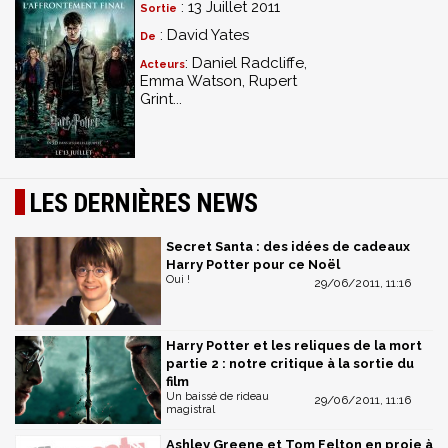
: 13 Juillet 2011
Sortie
: David Yates
De
: Daniel Radcliffe,
Acteurs
Emma Watson, Rupert
Grint...
LES DERNIÈRES NEWS
Secret Santa : des idées de cadeaux
Harry Potter pour ce Noël
Oui !
29/06/2011, 11:16
Harry Potter et les reliques de la mort
partie 2 : notre critique à la sortie du
film
Un baissé de rideau
29/06/2011, 11:16
magistral
Ashley Greene et Tom Felton en proie à