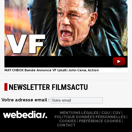
►
MATCHBOX Bande Annonce VF (2026) John Cena, Action
NEWSLETTER FILMSACTU
Votre adresse email :
MENTIONS LÉGALES
|
CGU
|
CGV
|
POLITIQUE DONNÉES PERSONNELLES
|
COOKIES
|
PRÉFÉRENCE COOKIES
|
CONTACT