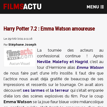
Harry Potter 7.2 : Emma Watson amoureuse
Le 29/06/2011 à 11:16
Stéphane Joseph
Par
La tournée des acteurs au
confessional continue ! Après
Neville
,
Malefoy et Hagrid
, c'est au
tour d'Hermione alias
Emma Watson
de nous faire part d'une info insolite. Il faut dire que
l'actrice nous avait déjà gratifié de beaucoup de ses
impressions et ressentis sur le tournage. On avait alors
découvert
ses larmes
et
la terreur
qui s'était emparée
d'elle lors des scènes explosives du film. Pour le coup
Emma Watson
se la joue fleur bleue voire mélancolique