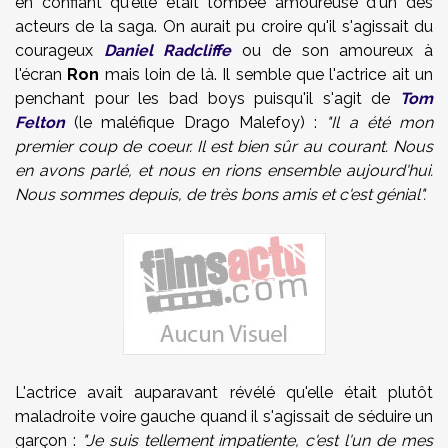
en confiant qu'elle était tombée amoureuse d'un des
acteurs de la saga. On aurait pu croire qu'il s'agissait du
courageux
Daniel Radcliffe
ou de son amoureux à
l'écran
Ron
mais loin de là. Il semble que l'actrice ait un
penchant pour les bad boys puisqu'il s'agit de
Tom
Felton
(le maléfique Drago Malefoy) :
"Il a été mon
premier coup de coeur. Il est bien sûr au courant. Nous
en avons parlé, et nous en rions ensemble aujourd'hui.
Nous sommes depuis, de très bons amis et c'est génial".
L'actrice avait auparavant révélé qu'elle était plutôt
maladroite voire gauche quand il s'agissait de séduire un
garçon :
"Je suis tellement impatiente, c'est l'un de mes