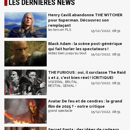
LES DERNIÈRES NEWS
Henry Cavill abandonne THE WITCHER
pour Superman. Découvrez son
remplaçant
les fans en PLS
15/12/2022, 08:51
Black Adam : la scène post-générique
qui fait hurler les spectateurs !
restez bien jusqu'au bout
15/12/2022, 08:51
THE FURIOUS : oui, il surclasse The Raid
1 et 2, c'est bien réel ! (CRITIQUE)
VISCERAL, BRUTAL,
15/12/2022, 08:51
BESTIAL, GENIAL !
Avatar De feu et de cendres : le grand
film de 2025 ? - notre critique
grand spectacle
15/12/2022, 08:51
Secret Santa : des idées de cadeaux