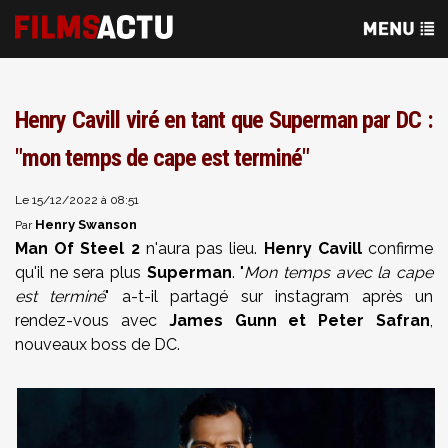
Henry Cavill viré en tant que Superman par DC :
"mon temps de cape est terminé"
Le 15/12/2022 à 08:51
Henry Swanson
Par
Man Of Steel 2
n'aura pas lieu.
Henry Cavill
confirme
qu'il ne sera plus
Superman
. "
Mon temps avec la cape
est terminé
" a-t-il partagé sur instagram après un
rendez-vous avec
James Gunn et Peter Safran
,
nouveaux boss de DC.