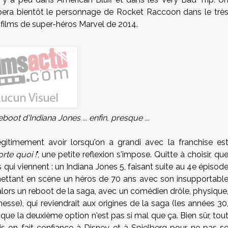
mpera bientôt le personnage de Rocket Raccoon dans le trè
s films de super-héros Marvel de 2014.
oot d'Indiana Jones ... enfin, presque ...
égitimement avoir lorsqu'on a grandi avec la franchise es
rte quoi !
", une petite reflexion s'impose. Quitte à choisir, qu
qui viennent : un Indiana Jones 5, faisant suite au 4e épisod
mettant en scène un héros de 70 ans avec son insupportabl
u alors un reboot de la saga, avec un comédien drôle, physique
nesse), qui reviendrait aux origines de la saga (les années 30
t que la deuxième option n'est pas si mal que ça. Bien sûr, tou
is on fait confiance à Disney et à Spielberg pour ne pas s