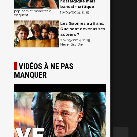
nostalgique mais
bancal - critique
pop-corn et monstres qui
26/03/2014, 11:19
claquent
Les Goonies a 40 ans.
Que sont devenus ses
acteurs ?
26/03/2014, 11:19
Never Say Die
VIDÉOS À NE PAS
MANQUER