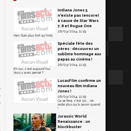
s
Indiana Jones 5
n'existe pas (encore)
à cause de Star Wars
7, 8 et Rogue One
26/03/2014, 11:19
Han Solo plus fort qu'Indy
Spéciale fête des
pères : découvrez un
sublime hommage aux
papas au cinéma !
26/03/2014, 11:19
Eh oui, c'est aujourd'hui.
Vous y avez pensé ?
LucasFilm confirme un
t
nouveau film Indiana
e
Jones !
e
26/03/2014, 11:19
Ca se fera, c'est sûr... ne
e
reste plus qu'à savoir quand
!
,
,
Jurassic World
Renaissance : un
t
blockbuster
e