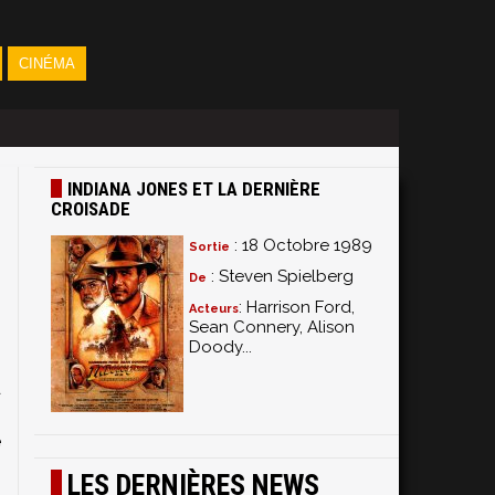
CINÉMA
INDIANA JONES ET LA DERNIÈRE
CROISADE
: 18 Octobre 1989
Sortie
: Steven Spielberg
De
: Harrison Ford,
Acteurs
Sean Connery, Alison
n
Doody...
e
d
i
e
n
LES DERNIÈRES NEWS
n