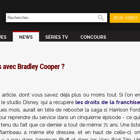
JEUX VIDÉO
UES
NEWS
SÉRIES TV
CONCOURS
s avec Bradley Cooper ?
t article, dont vous savez déjà plus ou moins tout. Si l'on e
, le studio Disney, qui a récupéré
les droits de la franchis
ues mois, aurait en tête de rebooter la saga si Harrison For
 pour reprendre du service dans un cinquième épisode - ce qu
enu du fait que ce dernier a tout de même 71 ans. Une list
flambeau a même été dressée, et en haut de celle-ci, o
l y a peu dans American Bluff et dans les Very Bad Trip. U