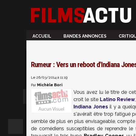
ACCUEIL
BANDES ANNONCES
CRITIQ
Rumeur : Vers un reboot d'Indiana Jone
Le 26/03/2014 à 11:19
Michèle Bori
Par
Vous avez lu le titre de ce
croit le site
Latino Review
Indiana Jones
il y a quelq
s'avérait être trop fatigué
semble de plus en plus envisageable, compte t
de comédiens susceptibles de reprendre le 
trouverait le très hype
Bradley Cooper,
vu i