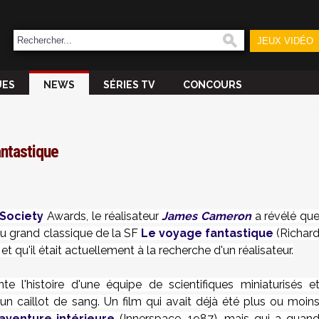
JEUX VIDÉO
UES
NEWS
SÉRIES TV
CONCOURS
ntastique
Society
Awards, le réalisateur
James Cameron
a révélé qu
u grand classique de la SF
Le voyage fantastique
(Richar
 et qu'il était actuellement à la recherche d'un réalisateur.
te l'histoire d'une équipe de scientifiques miniaturisés e
n caillot de sang. Un film qui avait déjà été plus ou moin
'aventure intérieure
(Innerspace, 1987)
, mais qui a quan