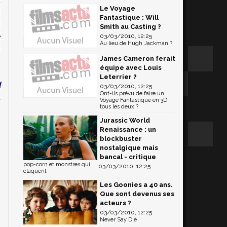
Le Voyage
,
Fantastique : Will
n
Smith au Casting ?
é
03/03/2010, 12:25
Au lieu de Hugh Jackman ?
n
James Cameron ferait
équipe avec Louis
Leterrier ?
d
03/03/2010, 12:25
Ont-ils prévu de faire un
t
Voyage Fantastique en 3D
tous les deux ?
Jurassic World
Renaissance : un
blockbuster
nostalgique mais
bancal - critique
pop-corn et monstres qui
03/03/2010, 12:25
claquent
Les Goonies a 40 ans.
Que sont devenus ses
acteurs ?
03/03/2010, 12:25
Never Say Die