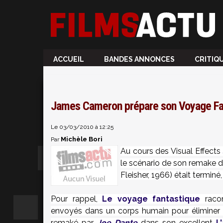
ACCUEIL
BANDES ANNONCES
CRITIQ
James Cameron prépare son Voyage Fa
Le 03/03/2010 à 12:25
Michèle Bori
Par
Au cours des Visual Effects
le scénario de son remake d
Fleisher, 1966) était terminé,
Pour rappel,
Le voyage fantastique
racon
envoyés dans un corps humain pour éliminer u
remaké par
Joe Dante
dans son excellent
L