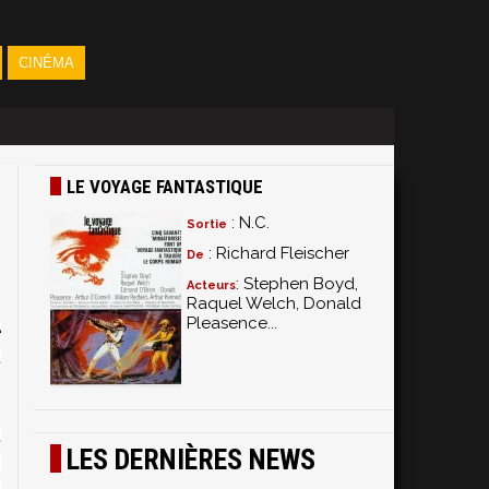
CINÉMA
LE VOYAGE FANTASTIQUE
: N.C.
Sortie
: Richard Fleischer
De
: Stephen Boyd,
Acteurs
Raquel Welch, Donald
Pleasence...
e
d
t
LES DERNIÈRES NEWS
s
d