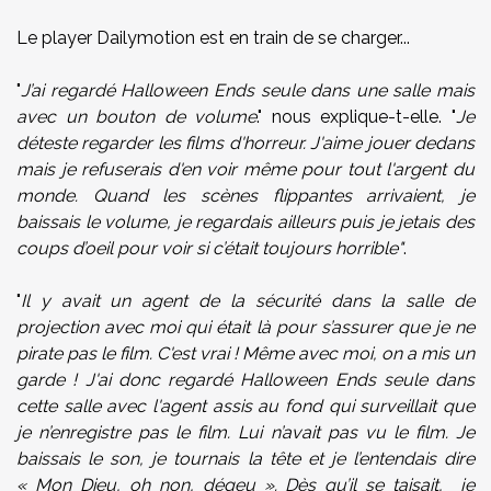
Le player Dailymotion est en train de se charger...
"
J’ai regardé Halloween Ends seule dans une salle mais
avec un bouton de volume
." nous explique-t-elle. "
Je
déteste regarder les films d'horreur. J'aime jouer dedans
mais je refuserais d'en voir même pour tout l'argent du
monde. Quand les scènes flippantes arrivaient, je
baissais le volume, je regardais ailleurs puis je jetais des
coups d’oeil pour voir si c’était toujours horrible"
.
"
Il y avait un agent de la sécurité dans la salle de
projection avec moi qui était là pour s’assurer que je ne
pirate pas le film. C'est vrai ! Même avec moi, on a mis un
garde ! J'ai donc regardé Halloween Ends seule dans
cette salle avec l'agent assis au fond qui surveillait que
je n’enregistre pas le film. Lui n’avait pas vu le film. Je
baissais le son, je tournais la tête et je l’entendais dire
« Mon Dieu, oh non, dégeu ». Dès qu’il se taisait, je