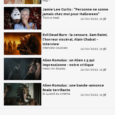
dog ?
Jamie Lee Curtis : "Personne ne sonne
jamais chez moi pour Halloween"
Trick or treat
12/10/2022, 11:58
Evil Dead Burn : la censure, Sam Raimi,
l'horreur viscéral, Alain Chabat -
interview
Interview coulisses
12/10/2022, 11:58
Alien Romulus : un Alien 1.5 qui
impressionne - notre critique
merci mr Alvarez
12/10/2022, 11:58
Alien Romulus : une bande-annonce
finale terrifiante
le 14 août au cinéma
12/10/2022, 11:58