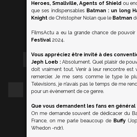
Heroes, Smallville, Agents of Shield
ou en
que ses indispensables
Batman : un long H
Knight
de Christopher Nolan que le
Batman
d
FilmsActu a eu la grande chance de pouvoir
Festival
2024.
Vous appréciez être invité à des conventi
Jeph Loeb :
Absolument. Quel plaisir de pouvoi
doit vraiment tout. Venir à leur rencontre est 
remercier. Je me sens comme le type le pl
Televisions, je n’avais pas le temps de me rend
pour un évènement de ce genre.
Que vous demandent les fans en général ?
On me demande souvent de dédicacer du Ba
France, on me parle beaucoup de
Buffy
(Jop
Whedon -ndr).