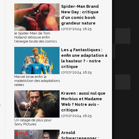
Spider-Man Brand
New Day : critique
d'un comic book
grandeur nature
17/07/2024, 16:25
le Spider-Man de Tom
Holland retrouve enfin
l'énergie brute des comics
Les 4 Fantastiques :
enfin une adaptation à
la hauteur ? - notre
critique
17/07/2024, 16:25
Marvel brise enfin la
malédiction des adaptations
ratées
Kraven : aussi nul que
Morbius et Madame
e
Web ? Notre avis -
critique
17/07/2024, 16:25
Un ratage de plus pour
Sony Pictures
d
Arnold
,
Schwarzenegger :