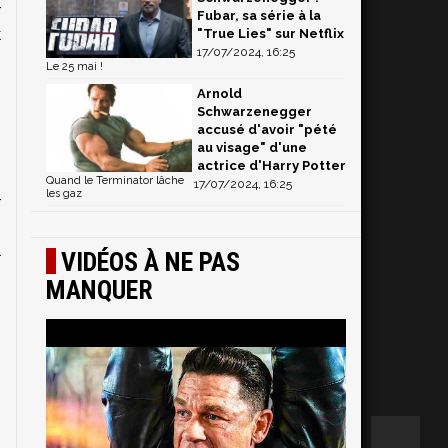
r
Fubar, sa série à la
k
"True Lies" sur Netflix
17/07/2024, 16:25
Le 25 mai !
Arnold
n
Schwarzenegger
accusé d'avoir "pété
au visage" d'une
actrice d'Harry Potter
Quand le Terminator lâche
17/07/2024, 16:25
les gaz
r
s
l
VIDÉOS À NE PAS
s
MANQUER
n
s