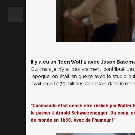
Il y a eu un Teen Wolf 2 avec Jason Batema
Oui mais je n’y ai pas vraiment contribué. J
l’époque, on était en guerre avec le studio q
avait récolté 70 millions de dollars dans le mo
"Commando était censé être réalisé par Walter Hi
le passer à Arnold Schwarzenegger. Du coup, o
de monde en 1h30. Avec de l’humour !"