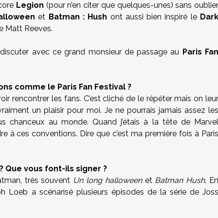
core
Legion
(pour n’en citer que quelques-unes) sans oublie
alloween
et
Batman : Hush
ont aussi bien inspiré le
Dar
e Matt Reeves.
 discuter avec ce grand monsieur de passage au
Paris Fa
ons comme le Paris Fan Festival ?
r rencontrer les fans. C’est cliché de le répéter mais on leu
vraiment un plaisir pour moi. Je ne pourrais jamais assez le
us chanceux au monde. Quand j’étais à la tête de Marve
re à ces conventions. Dire que c’est ma première fois à Pari
 Que vous font-ils signer ?
tman, très souvent
Un long halloween
et
Batman Hush
. E
h Loeb a scénarisé plusieurs épisodes de la série de Jos