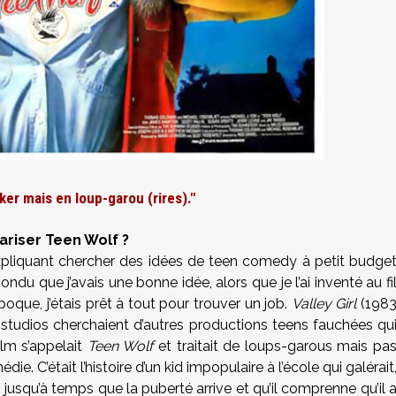
ker mais en loup-garou (rires)."
riser Teen Wolf ?
xpliquant chercher des idées de teen comedy à petit budge
ondu que j’avais une bonne idée, alors que je l’ai inventé au fi
oque, j’étais prêt à tout pour trouver un job.
Valley Girl
(198
 studios cherchaient d’autres productions teens fauchées qu
ilm s’appelait
Teen Wolf
et traitait de loups-garous mais pa
. C’était l’histoire d’un kid impopulaire à l’école qui galérait
es jusqu’à temps que la puberté arrive et qu’il comprenne qu’il 