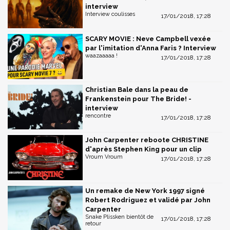
interview
Interview coulisses
17/01/2018, 17:28
SCARY MOVIE : Neve Campbell vexée
par l'imitation d'Anna Faris ? Interview
waazaaaaa !
17/01/2018, 17:28
Christian Bale dans la peau de
Frankenstein pour The Bride! -
interview
rencontre
17/01/2018, 17:28
John Carpenter reboote CHRISTINE
d'après Stephen King pour un clip
Vroum Vroum
17/01/2018, 17:28
Un remake de New York 1997 signé
Robert Rodriguez et validé par John
Carpenter
Snake Plissken bientôt de
17/01/2018, 17:28
retour