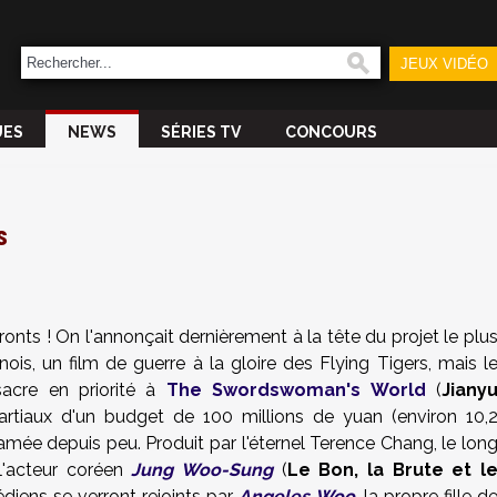
JEUX VIDÉO
UES
NEWS
SÉRIES TV
CONCOURS
s
ronts ! On l'annonçait dernièrement à la tête du projet le plu
is, un film de guerre à la gloire des Flying Tigers, mais l
sacre en priorité à
The Swordswoman's World
(
Jiany
martiaux d'un budget de 100 millions de yuan (environ 10,
amée depuis peu. Produit par l'éternel Terence Chang, le lon
l'acteur coréen
Jung Woo-Sung
(
Le Bon, la Brute et l
iens se verront rejoints par
Angeles Woo
, la propre fille d