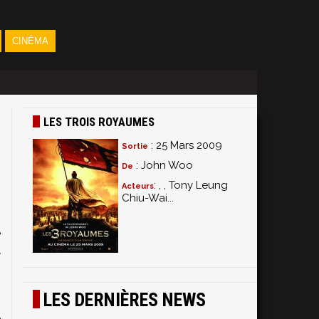
CINÉMA
LES TROIS ROYAUMES
: 25 Mars 2009
Sortie
: John Woo
De
: , , Tony Leung
Acteurs
Chiu-Wai...
s
e
u
2
g
LES DERNIÈRES NEWS
e
e