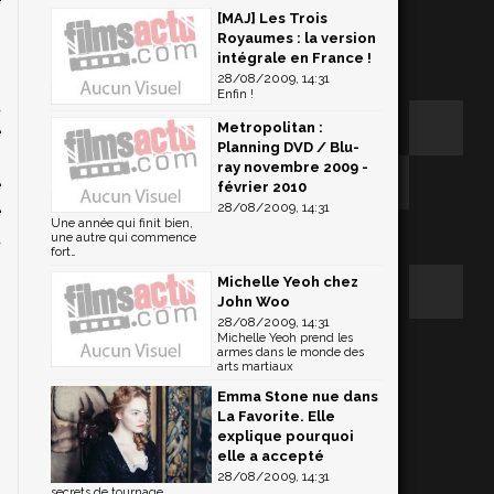
[MAJ] Les Trois
Royaumes : la version
intégrale en France !
s
28/08/2009, 14:31
Enfin !
u
Metropolitan :
e
Planning DVD / Blu-
,
ray novembre 2009 -
e
février 2010
28/08/2009, 14:31
e
Une année qui finit bien,
u
une autre qui commence
fort…
Michelle Yeoh chez
John Woo
28/08/2009, 14:31
Michelle Yeoh prend les
armes dans le monde des
arts martiaux
Emma Stone nue dans
La Favorite. Elle
explique pourquoi
elle a accepté
28/08/2009, 14:31
secrets de tournage