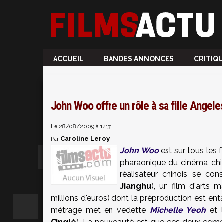
ACCUEIL
BANDES ANNONCES
CRITIQ
John Woo offre un rôle à sa fille Angele
Le 28/08/2009 à 14:31
Caroline Leroy
Par
John Woo
est sur tous les f
pharaonique du cinéma chino
réalisateur chinois se con
Jianghu
), un film d'arts 
millions d'euros) dont la préproduction est ent
métrage met en vedette
Michelle Yeoh
et 
Cinglé
). La nouveauté est que ces deux coméd