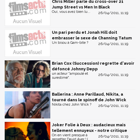
Chris Miller parle du cross-over 21
Jump Street vs Men In Black
Oui, vous avez bien lu...
26/04/2011, 11:19
Un pari perdu et Jonah Hill doit
embrasser le sexe de Channing Tatum
Un bisou à Gam-bite ?
26/04/2011, 11:19
Brian Cox (Succession) regrette d'avoir
défoncé Johnny Depp
un acteur "ampoulé et
26/04/2011, 11:19
surestimé".
Ballerina : Anne Parillaud, Nikita, a
tourné dans le spinoff de John Wick
Nikita chez John Wick ?
26/04/2011, 11:19
Joker Folie à Deux : audacieux mais
tellement ennuyeux - notre critique
On en vient presque à
26/04/2011, 11:19
regretter David Ayer ! (