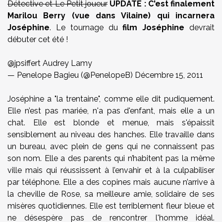
Détective et Le Petit joueur
UPDATE : C'est finalement
Marilou Berry (vue dans Vilaine) qui incarnera
Joséphine
. Le tournage du
film Joséphine
devrait
débuter cet été !
@
jpsiffert
Audrey Lamy
— Penelope Bagieu (@PenelopeB)
Décembre 15, 2011
Joséphine a "la trentaine", comme elle dit pudiquement.
Elle n’est pas mariée, n'a pas d'enfant, mais elle a un
chat. Elle est blonde et menue, mais s'épaissit
sensiblement au niveau des hanches. Elle travaille dans
un bureau, avec plein de gens qui ne connaissent pas
son nom. Elle a des parents qui n’habitent pas la même
ville mais qui réussissent à l’envahir et à la culpabiliser
par téléphone. Elle a des copines mais aucune n’arrive à
la cheville de Rose, sa meilleure amie, solidaire de ses
misères quotidiennes. Elle est terriblement fleur bleue et
ne désespère pas de rencontrer l'homme idéal.