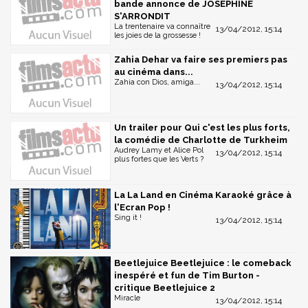
bande annonce de JOSEPHINE
S'ARRONDIT
La trentenaire va connaître
13/04/2012, 15:14
les joies de la grossesse !
Zahia Dehar va faire ses premiers pas
au cinéma dans...
Zahia con Dios, amiga...
13/04/2012, 15:14
Un trailer pour Qui c'est les plus forts,
la comédie de Charlotte de Turkheim
Audrey Lamy et Alice Pol
13/04/2012, 15:14
plus fortes que les Verts ?
La La Land en Cinéma Karaoké grâce à
l'Ecran Pop !
Sing it !
13/04/2012, 15:14
Beetlejuice Beetlejuice : le comeback
inespéré et fun de Tim Burton -
critique Beetlejuice 2
Miracle
13/04/2012, 15:14