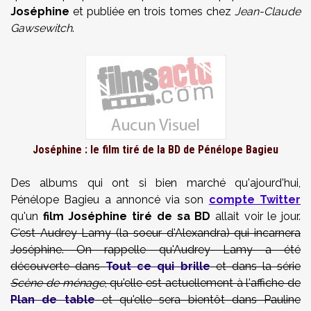
Joséphine
et publiée en trois tomes chez
Jean-Claude
Gawsewitch
.
Joséphine : le film tiré de la BD de Pénélope Bagieu
Des albums qui ont si bien marché qu'ajourd'hui,
Pénélope Bagieu a annoncé via son
compte Twitter
qu'un
film Joséphine tiré de sa BD
allait voir le jour.
C'est Audrey Lamy (la soeur d'Alexandra) qui incarnera
Joséphine. On rappelle qu'Audrey Lamy a été
découverte dans
Tout ce qui brille
et dans la série
Scène de ménage
, qu'elle est actuellement à l'affiche de
Plan de table
et qu'elle sera bientôt dans Pauline