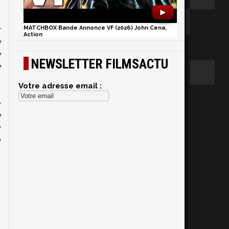
►
r
MATCHBOX Bande Annonce VF (2026) John Cena,
Action
e
e
NEWSLETTER FILMSACTU
e
Votre adresse email :
e
e
u
a