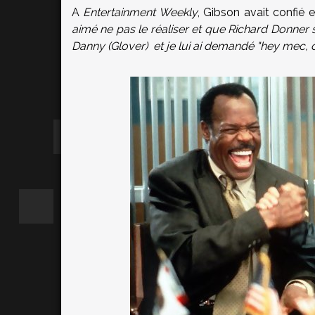
A
Entertainment Weekly
, Gibson avait confié en
aimé ne pas le réaliser et que Richard Donner soi
Danny (Glover) et je lui ai demandé "hey mec, cela