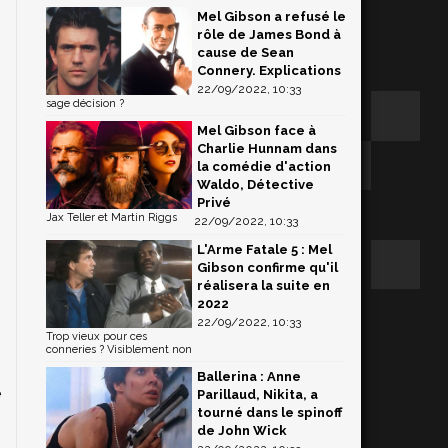
Mel Gibson a refusé le
rôle de James Bond à
cause de Sean
Connery. Explications
22/09/2022, 10:33
sage décision ?
Mel Gibson face à
Charlie Hunnam dans
la comédie d'action
Waldo, Détective
Privé
Jax Teller et Martin Riggs
22/09/2022, 10:33
L'Arme Fatale 5 : Mel
Gibson confirme qu'il
réalisera la suite en
s
2022
n
22/09/2022, 10:33
Trop vieux pour ces
conneries ? Visiblement non
Ballerina : Anne
e
Parillaud, Nikita, a
tourné dans le spinoff
de John Wick