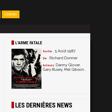
CINÉMA
L'ARME FATALE
: 5 Août 1987
Sortie
: Richard Donner
De
: Danny Glover,
Acteurs
Gary Busey, Mel Gibson...
s
LES DERNIÈRES NEWS