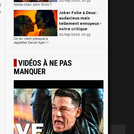
22/09/2022, 10:33
i
Nikita chez John Wick ?
é
Joker Folie à Deux :
audacieux mais
tellement ennuyeux -
notre critique
22/09/2022, 10:33
On en vient presque à
regretter David Ayer ! (
VIDÉOS À NE PAS
MANQUER