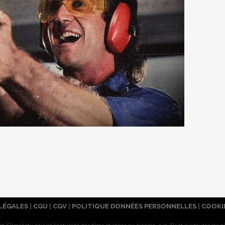
LÉGALES
|
CGU
|
CGV
|
POLITIQUE DONNÉES PERSONNELLES
|
COOKI