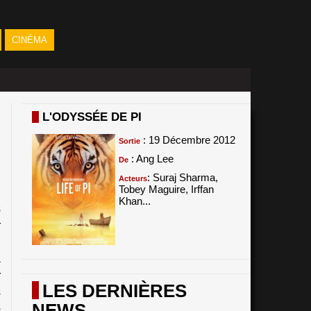
CINÉMA
L'ODYSSÉE DE PI
: 19 Décembre 2012
Sortie
: Ang Lee
De
: Suraj Sharma,
Acteurs
Tobey Maguire, Irffan
Khan...
s
r
,
a
r
LES DERNIÈRES
s
NEWS
é