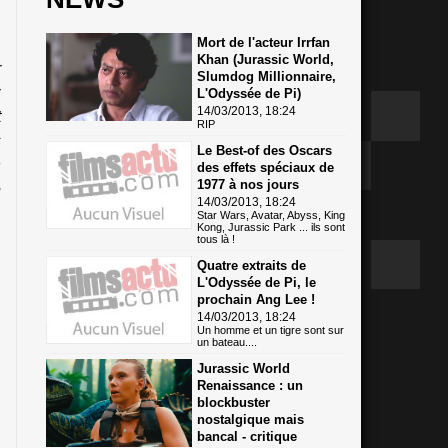
Mort de l'acteur Irrfan
Khan (Jurassic World,
r
Slumdog Millionnaire,
z
L'Odyssée de Pi)
14/03/2013, 18:24
t
RIP
s
Le Best-of des Oscars
n
des effets spéciaux de
1977 à nos jours
e
14/03/2013, 18:24
Star Wars, Avatar, Abyss, King
Kong, Jurassic Park ... ils sont
tous là !
Quatre extraits de
L'Odyssée de Pi, le
prochain Ang Lee !
14/03/2013, 18:24
Un homme et un tigre sont sur
un bateau....
Jurassic World
Renaissance : un
blockbuster
nostalgique mais
bancal - critique