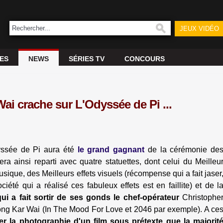
JEUX VIDÉO
UES
NEWS
SÉRIES TV
CONCOURS
i crache sur L'Odyssée de Pi ...
yssée de Pi aura été
le grand gagnant
de la cérémonie de
ra ainsi reparti avec quatre statuettes, dont celui du Meilleu
usique, des Meilleurs effets visuels (récompense qui a fait jaser
iété qui a réalisé ces fabuleux effets est en faillite) et de l
qui a fait sortir de ses gonds le chef-opérateur
Christophe
Wong Kar Wai (In The Mood For Love et 2046 par exemple). A ce
r la photographie d'un film sous prétexte que la majorit