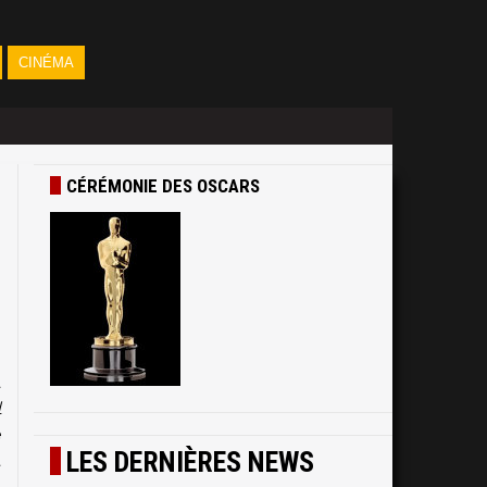
CINÉMA
CÉRÉMONIE DES OSCARS
n
e
a
l
e
LES DERNIÈRES NEWS
t
s