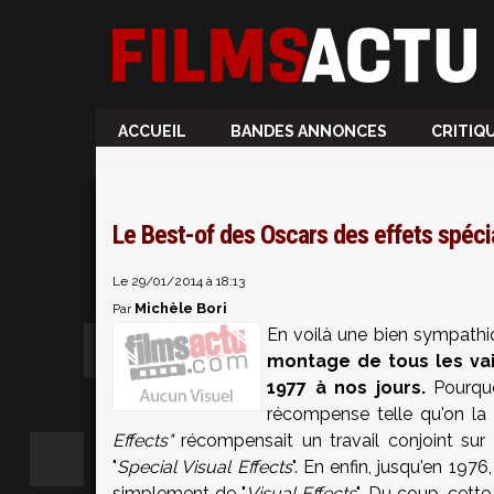
ACCUEIL
BANDES ANNONCES
CRITIQ
Le Best-of des Oscars des effets spéci
Le 29/01/2014 à 18:13
Michèle Bori
Par
En voilà une bien sympathiq
montage de tous les vai
1977 à nos jours.
Pourquo
récompense telle qu'on la 
Effects"
récompensait un travail conjoint sur l
"
Special Visual Effects
". En enfin, jusqu'en 1976
simplement de "
Visual Effects
". Du coup, cett