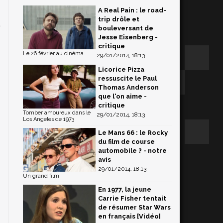
A Real Pain : le road-
s
trip drôle et
u
bouleversant de
s
Jesse Eisenberg -
critique
Le 26 février au cinéma
29/01/2014, 18:13
Licorice Pizza
ressuscite le Paul
Thomas Anderson
que l'on aime -
critique
Tomber amoureux dans le
29/01/2014, 18:13
Los Angeles de 1973
Le Mans 66 : le Rocky
du film de course
automobile ? - notre
avis
29/01/2014, 18:13
Un grand film
En 1977, la jeune
Carrie Fisher tentait
de résumer Star Wars
en français [Vidéo]