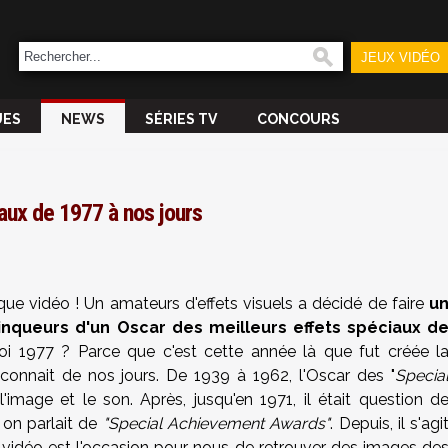
JEUX VIDÉO
UES
NEWS
SÉRIES TV
CONCOURS
aux de 1977 à nos jours
ue vidéo ! Un amateurs d'effets visuels a décidé de faire
u
nqueurs d'un Oscar des meilleurs effets spéciaux d
i 1977 ? Parce que c'est cette année là que fut créée l
connait de nos jours. De 1939 à 1962, l'Oscar des "
Specia
'image et le son. Après, jusqu'en 1971, il était question d
, on parlait de
"Special Achievement Awards"
. Depuis, il s'agi
e vidéo est l'occasion pour nous de retrouver des images de