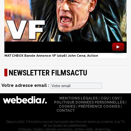
►
MATCHBOX Bande Annonce VF (2026) John Cena, Action
NEWSLETTER FILMSACTU
Votre adresse email :
MENTIONS LÉGALES
|
CGU
|
CGV
|
POLITIQUE DONNÉES PERSONNELLES
|
COOKIES
|
PRÉFÉRENCE COOKIES
|
CONTACT
Depuis 2007, FilmsActu couvre l'actualité des films et séries au cinéma, à la TV
et sur toutes les plateformes.
Critiques, trailers, bandes-annonces, sorties vidéo, streaming...