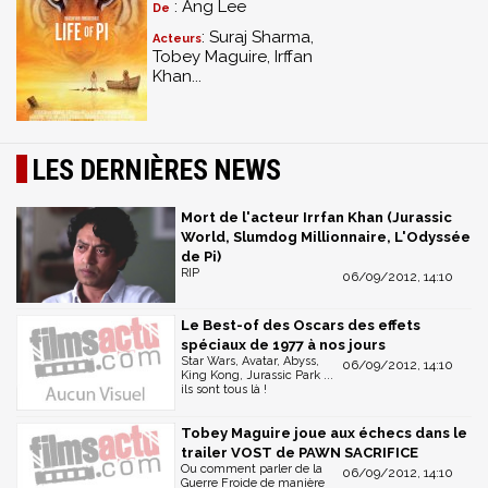
: Ang Lee
De
: Suraj Sharma,
Acteurs
Tobey Maguire, Irffan
Khan...
LES DERNIÈRES NEWS
Mort de l'acteur Irrfan Khan (Jurassic
World, Slumdog Millionnaire, L'Odyssée
de Pi)
RIP
06/09/2012, 14:10
Le Best-of des Oscars des effets
spéciaux de 1977 à nos jours
Star Wars, Avatar, Abyss,
06/09/2012, 14:10
King Kong, Jurassic Park ...
ils sont tous là !
Tobey Maguire joue aux échecs dans le
trailer VOST de PAWN SACRIFICE
Ou comment parler de la
06/09/2012, 14:10
Guerre Froide de manière