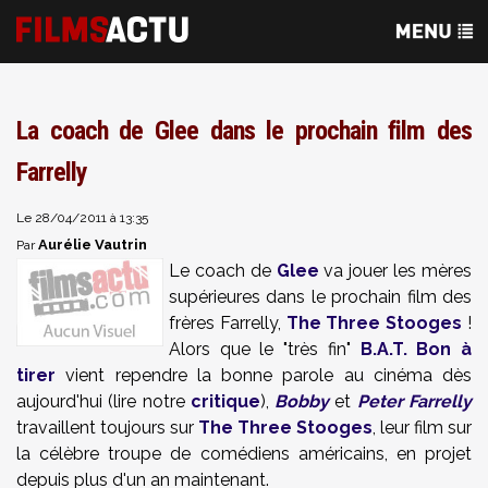
La coach de Glee dans le prochain film des
Farrelly
Le 28/04/2011 à 13:35
Aurélie Vautrin
Par
Le coach de
Glee
va jouer les mères
supérieures dans le prochain film des
frères Farrelly,
The Three Stooges
!
Alors que le "très fin"
B.A.T. Bon à
tirer
vient rependre la bonne parole au cinéma dès
aujourd'hui (lire notre
critique
),
Bobby
et
Peter Farrelly
travaillent toujours sur
The Three Stooges
, leur film sur
la célèbre troupe de comédiens américains, en projet
depuis plus d'un an maintenant.