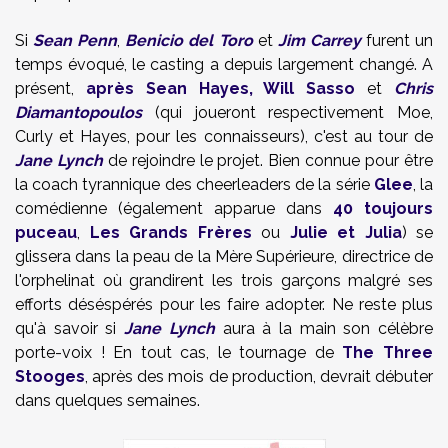
Si
Sean Penn
,
Benicio del Toro
et
Jim Carrey
furent un
temps évoqué, le casting a depuis largement changé. A
présent,
après Sean Hayes, Will Sasso
et
Chris
Diamantopoulos
(qui joueront respectivement Moe,
Curly et Hayes, pour les connaisseurs), c'est au tour de
Jane Lynch
de rejoindre le projet. Bien connue pour être
la coach tyrannique des cheerleaders de la série
Glee
, la
comédienne (également apparue dans
40 toujours
puceau
,
Les Grands Frères
ou
Julie et Julia
) se
glissera dans la peau de la Mère Supérieure, directrice de
l'orphelinat où grandirent les trois garçons malgré ses
efforts déséspérés pour les faire adopter. Ne reste plus
qu'à savoir si
Jane Lynch
aura à la main son célèbre
porte-voix ! En tout cas, le tournage de
The Three
Stooges
, après des mois de production, devrait débuter
dans quelques semaines.