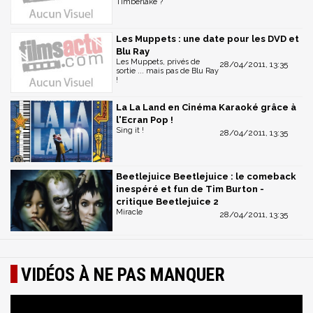
Timberlake ?
Les Muppets : une date pour les DVD et
Blu Ray
Les Muppets, privés de
28/04/2011, 13:35
sortie ... mais pas de Blu Ray
!
La La Land en Cinéma Karaoké grâce à
l'Ecran Pop !
Sing it !
28/04/2011, 13:35
Beetlejuice Beetlejuice : le comeback
inespéré et fun de Tim Burton -
critique Beetlejuice 2
Miracle
28/04/2011, 13:35
VIDÉOS À NE PAS MANQUER