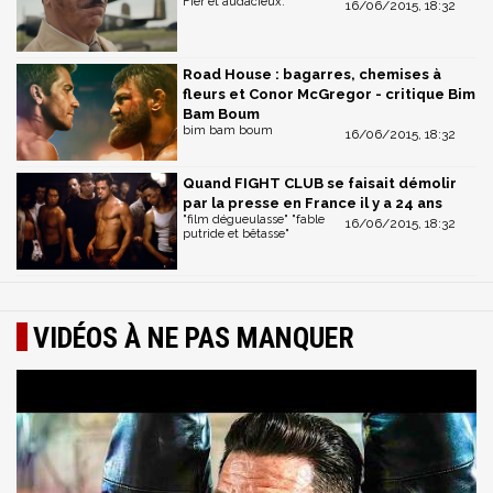
Fier et audacieux.
16/06/2015, 18:32
Road House : bagarres, chemises à
fleurs et Conor McGregor - critique Bim
Bam Boum
bim bam boum
16/06/2015, 18:32
Quand FIGHT CLUB se faisait démolir
par la presse en France il y a 24 ans
"film dégueulasse" "fable
16/06/2015, 18:32
putride et bêtasse"
VIDÉOS À NE PAS MANQUER