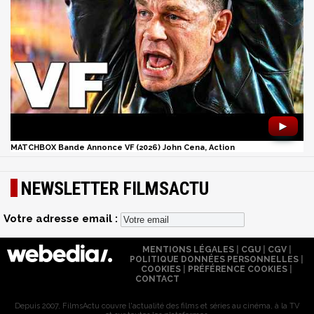
►
MATCHBOX Bande Annonce VF (2026) John Cena, Action
NEWSLETTER FILMSACTU
Votre adresse email :
MENTIONS LÉGALES
|
CGU
|
CGV
|
POLITIQUE DONNÉES PERSONNELLES
|
COOKIES
|
PRÉFÉRENCE COOKIES
|
CONTACT
Depuis 2007, FilmsActu couvre l'actualité des films et séries au cinéma, à la TV