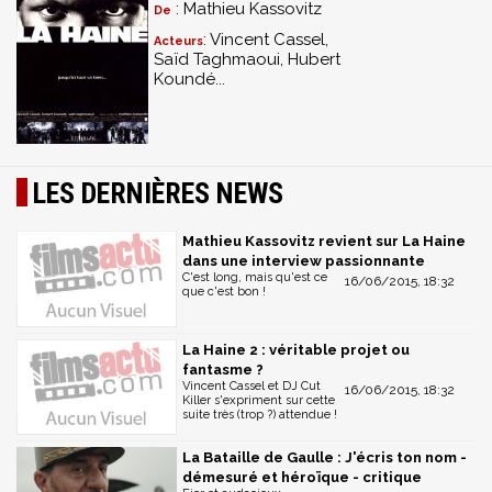
: Mathieu Kassovitz
De
: Vincent Cassel,
Acteurs
Saïd Taghmaoui, Hubert
Koundé...
LES DERNIÈRES NEWS
Mathieu Kassovitz revient sur La Haine
dans une interview passionnante
C'est long, mais qu'est ce
16/06/2015, 18:32
que c'est bon !
La Haine 2 : véritable projet ou
fantasme ?
Vincent Cassel et DJ Cut
16/06/2015, 18:32
Killer s'expriment sur cette
suite très (trop ?) attendue !
La Bataille de Gaulle : J'écris ton nom -
démesuré et héroïque - critique