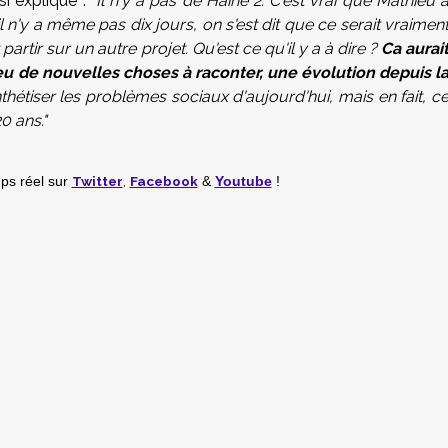
nsi expliqué :
"Il n'y a pas de Haine 2. C'est vrai que Mathieu 
il n'y a même pas dix jours, on s'est dit que ce serait vraimen
partir sur un autre projet. Qu'est ce qu'il y a à dire ?
Ca aurai
t eu de nouvelles choses à raconter, une évolution depuis l
hétiser les problèmes sociaux d'aujourd'hui, mais en fait, c
20 ans."
Twitter
,
Facebook
mps réel
sur
&
Youtube
!