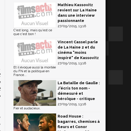
Mathieu Kassovitz
revient sur La Haine
dans une interview
passionnante
27/05/2015, 13:16
C'est long, mais qu'est ce
que c'est bon !
Vincent Cassel parle
de La Haine 2 et du
cinéma "moins
inspiré" de Kassovitz
27/05/2015, 13:16
t
Et il évoque aussi la montée
du FN et la politique en
t
France...
e
La Bataille de Gaulle :
J'écris ton nom -
t
démesuré et
e
héroïque - critique
27/05/2015, 13:16
Fier et audacieux.
Road House :
e
bagarres, chemises à
e
fleurs et Conor