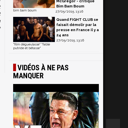
a
McGregor - critique
Bim Bam Boum
t
bim bam boum
27/05/2015, 13:16
t
Quand FIGHT CLUB se
a
faisait démolir par la
e
presse en France il y a
24 ans
27/05/2015, 13:16
"film dégueulasse" "fable
putride et bêtasse"
VIDÉOS À NE PAS
MANQUER