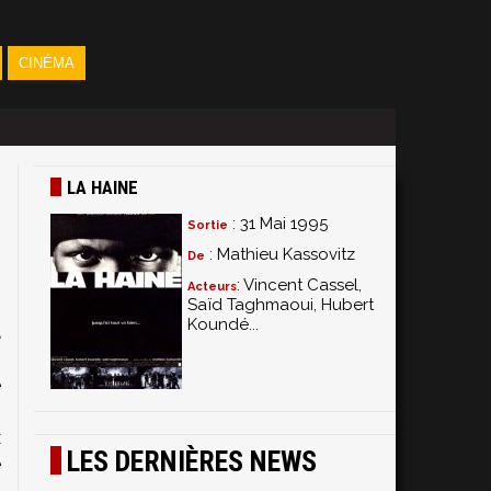
CINÉMA
LA HAINE
: 31 Mai 1995
Sortie
: Mathieu Kassovitz
De
: Vincent Cassel,
Acteurs
Saïd Taghmaoui, Hubert
Koundé...
a
n
é
"
x
LES DERNIÈRES NEWS
e