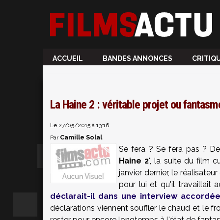
ACCUEIL
BANDES ANNONCES
CRITIQ
La Haine 2 : véritable projet ou fantasm
Le 27/05/2015 à 13:16
Camille Solal
Par
Se fera ? Se fera pas ? Dep
Haine 2
", la suite du film
janvier dernier, le réalisateu
pour lui et qu'il travaillait
déclarait-il dans une interview accordée
déclarations viennent souffler le chaud et le fr
rester pour encore longtemps à l'état de fanta