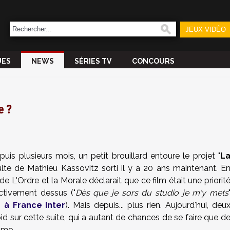
JEUX VIDÉO
UES
NEWS
SÉRIES TV
CONCOURS
e ?
uis plusieurs mois, un petit brouillard entoure le projet "
L
 culte de Mathieu Kassovitz sorti il y a 20 ans maintenant. E
r de L'Ordre et la Morale déclarait que ce film était une priorit
 activement dessus ("
Dès que je sors du studio je m'y mets
 à France Inter
). Mais depuis... plus rien. Aujourd'hui, deu
oid sur cette suite, qui a autant de chances de se faire que d
sme.