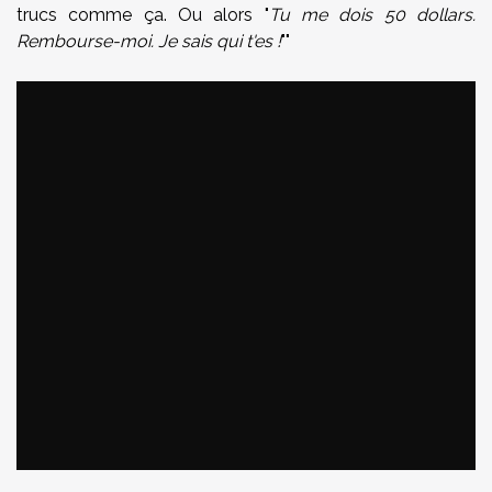
trucs comme ça. Ou alors "
Tu me dois 50 dollars.
Rembourse-moi. Je sais qui t'es !
""