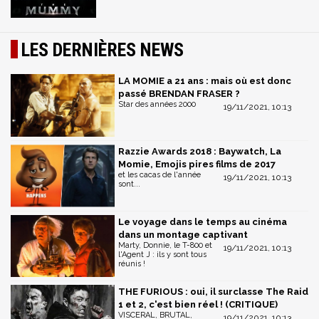
LES DERNIÈRES NEWS
LA MOMIE a 21 ans : mais où est donc
passé BRENDAN FRASER ?
Star des années 2000
19/11/2021, 10:13
Razzie Awards 2018 : Baywatch, La
Momie, Emojis pires films de 2017
et les cacas de l'année
19/11/2021, 10:13
sont...
Le voyage dans le temps au cinéma
dans un montage captivant
Marty, Donnie, le T-800 et
19/11/2021, 10:13
l'Agent J : ils y sont tous
réunis !
THE FURIOUS : oui, il surclasse The Raid
1 et 2, c'est bien réel ! (CRITIQUE)
VISCERAL, BRUTAL,
19/11/2021, 10:13