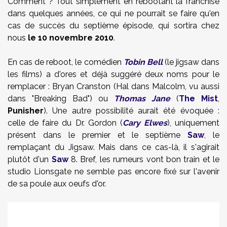
Comment ? Tout simplement en rebootant la franchise
dans quelques années, ce qui ne pourrait se faire qu'en
cas de succès du septième épisode, qui sortira chez
nous
le 10 novembre 2010
.
En cas de reboot, le comédien
Tobin Bell
(le jigsaw dans
les films) a d'ores et déjà suggéré deux noms pour le
remplacer : Bryan Cranston (Hal dans Malcolm, vu aussi
dans "Breaking Bad") ou
Thomas Jane
(
The Mist
,
Punisher
). Une autre possibilité aurait été évoquée :
celle de faire du Dr. Gordon (
Cary Elwes
), uniquement
présent dans le premier et le septième
Saw
, le
remplaçant du Jigsaw. Mais dans ce cas-là, il s'agirait
plutôt d'un
Saw
8. Bref, les rumeurs vont bon train et le
studio Lionsgate ne semble pas encore fixé
sur l'avenir
de sa poule aux oeufs d'or.