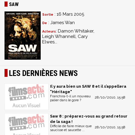
SAW
: 16 Mars 2005
Sortie
: James Wan
De
: Damon Whitaker,
Acteurs
Leigh Whannell, Cary
Elwes...
LES DERNIÈRES NEWS
Il y aura bien un SAW 8 et il s’appellera
"Héritage"
Franchira-t-il un nouveau
28/10/2010, 15:58
palier dans le gore ?
Saw 8 : préparez-vous au grand retour
de la saga !
Difficile de faire mieux que
28/10/2010, 15:58
saucisse et saucette ...