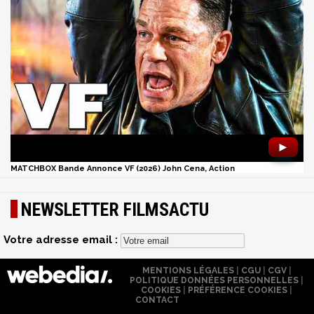
►
MATCHBOX Bande Annonce VF (2026) John Cena, Action
NEWSLETTER FILMSACTU
Votre adresse email :
MENTIONS LÉGALES
|
CGU
|
CGV
|
POLITIQUE DONNÉES PERSONNELLES
|
COOKIES
|
PRÉFÉRENCE COOKIES
|
CONTACT