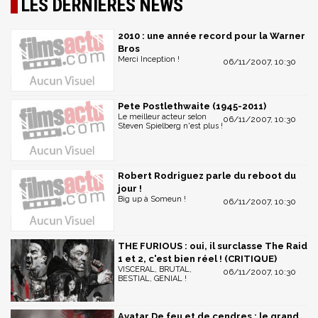
LES DERNIÈRES NEWS
2010 : une année record pour la Warner
Bros
Merci Inception !
06/11/2007, 10:30
Pete Postlethwaite (1945-2011)
Le meilleur acteur selon
06/11/2007, 10:30
Steven Spielberg n'est plus !
Robert Rodriguez parle du reboot du
jour !
Big up à Someun !
06/11/2007, 10:30
THE FURIOUS : oui, il surclasse The Raid
1 et 2, c'est bien réel ! (CRITIQUE)
VISCERAL, BRUTAL,
06/11/2007, 10:30
BESTIAL, GENIAL !
Avatar De feu et de cendres : le grand