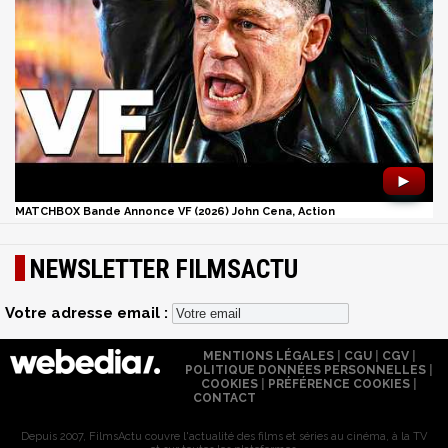
►
MATCHBOX Bande Annonce VF (2026) John Cena, Action
NEWSLETTER FILMSACTU
Votre adresse email :
MENTIONS LÉGALES
|
CGU
|
CGV
|
POLITIQUE DONNÉES PERSONNELLES
|
COOKIES
|
PRÉFÉRENCE COOKIES
|
CONTACT
Depuis 2007, FilmsActu couvre l'actualité des films et séries au cinéma, à la TV