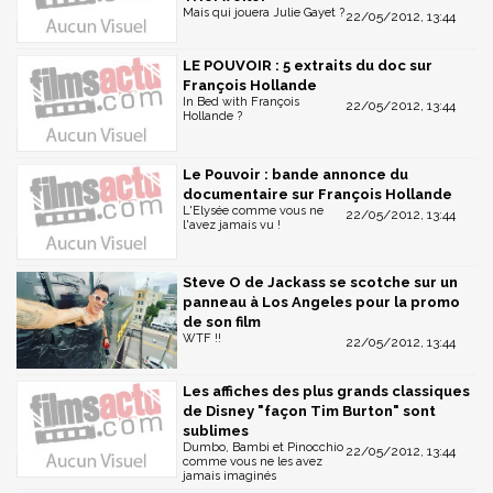
Mais qui jouera Julie Gayet ?
22/05/2012, 13:44
LE POUVOIR : 5 extraits du doc sur
François Hollande
In Bed with François
22/05/2012, 13:44
Hollande ?
Le Pouvoir : bande annonce du
documentaire sur François Hollande
L'Elysée comme vous ne
22/05/2012, 13:44
l'avez jamais vu !
Steve O de Jackass se scotche sur un
panneau à Los Angeles pour la promo
de son film
WTF !!
22/05/2012, 13:44
Les affiches des plus grands classiques
de Disney "façon Tim Burton" sont
sublimes
Dumbo, Bambi et Pinocchio
22/05/2012, 13:44
comme vous ne les avez
jamais imaginés