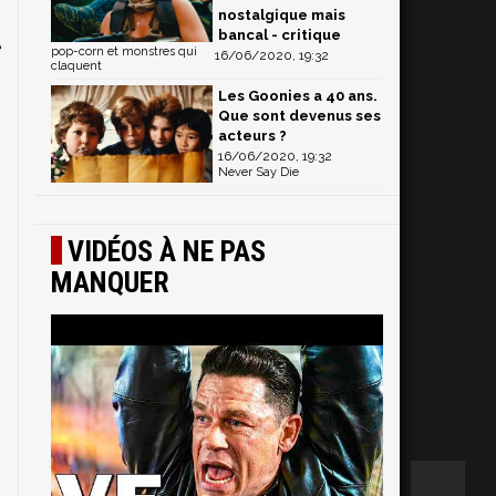
nostalgique mais
9
bancal - critique
e
pop-corn et monstres qui
16/06/2020, 19:32
claquent
Les Goonies a 40 ans.
Que sont devenus ses
s
acteurs ?
16/06/2020, 19:32
Never Say Die
VIDÉOS À NE PAS
MANQUER