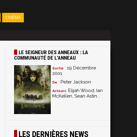
CINÉMA
LE SEIGNEUR DES ANNEAUX : LA
COMMUNAUTÉ DE L'ANNEAU
: 19 Décembre
Sortie
2001
: Peter Jackson
De
t
: Elijah Wood, Ian
Acteurs
McKellen, Sean Astin...
LES DERNIÈRES NEWS