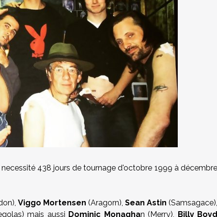
 necessité 438 jours de tournage d'octobre 1999 à décembr
don),
Viggo Mortensen
(Aragorn),
Sean Astin
(Samsagace)
golas) mais aussi
Dominic Monagha
n (Merry),
Billy Boy