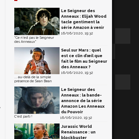
Le Seigneur des
Anneaux : Elijah Wood
tacle gentiment la
série Amazon à venir
16/06/2020, 19:32
"Ce n'est pas le Seigneur
des Anneaux"
Seul sur Mars : quel
est ce clin d’œil que
fait le film au Seigneur
des Anneaux ?
16/06/2020, 19:32
... au-delà de la simple
présence de Sean Bean
Le Seigneur des
Anneaux : la bande-
annonce de la série
Amazon Les Anneaux
e
du Pouvoir
C'est parti !
16/06/2020, 19:32
Jurassic World
,
Renaissance : un
d
blockbuster