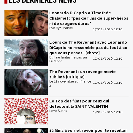
LES DERNIÈRES NEWS
Leonardo DiCaprio à Timothée
Chalamet : "pas de films de super-héros
ni de drogues dures"
Bye Bye Marvel
17/02/2016, 12:10
L'ours de The Revenant avec Leonardo
DiCaprio ne ressemble pas du tout à ce
que vous pensez ! [Photo]
Et il ne fantasme pas sur
17/02/2016, 12:10
DiCaprio
The Revenant : un revenge movie
sublimé [Critique]
Le 12 novembre sur France
17/02/2016, 12:10
3
Le Top des films pour ceux qui
détestent la SAINT VALENTIN
Love Sucks
17/02/2016, 12:10
12 films à voir et revoir pour le réveillon