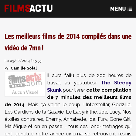
Les meilleurs films de 2014 compilés dans une
vidéo de 7mn !
Le 03/12/2014 à 15:53
Camille Solal
Par
Il aura fallu plus de 200 heures de
travail au youtubeur
The Sleepy
Skunk
pour livrer
cette compilation
de 7 minutes des meilleurs films
de 2014
. Mais ça valait le coup ! Interstellar, Godzilla,
Les Gardiens de la Galaxie, Le Labyrinthe, Joe, Lucy, Nos
étoiles contraires, Enemy, Annabelle, Ida, Fury, Gone Girl,
Maléfique et on en passe ... tous ces long-métrages qui
ont ponctué notre année cinéma se retrouvent réunis