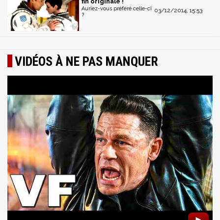
fin originale !
Auriez-vous préféré celle-ci
03/12/2014, 15:53
?
VIDÉOS À NE PAS MANQUER
►