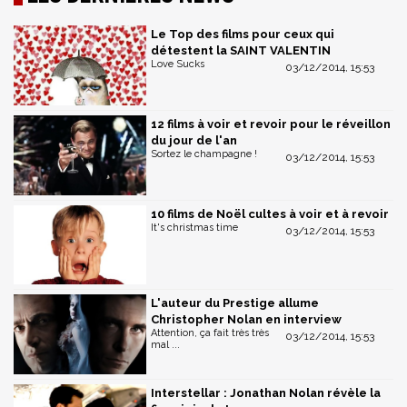
Le Top des films pour ceux qui
détestent la SAINT VALENTIN
Love Sucks
03/12/2014, 15:53
12 films à voir et revoir pour le réveillon
du jour de l'an
Sortez le champagne !
03/12/2014, 15:53
10 films de Noël cultes à voir et à revoir
It's christmas time
03/12/2014, 15:53
L'auteur du Prestige allume
Christopher Nolan en interview
Attention, ça fait très très
03/12/2014, 15:53
mal ...
Interstellar : Jonathan Nolan révèle la