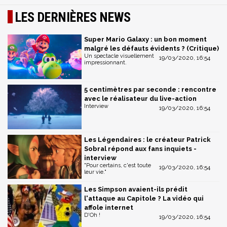
LES DERNIÈRES NEWS
Super Mario Galaxy : un bon moment
malgré les défauts évidents ? (Critique)
Un spectacle visuellement
19/03/2020, 16:54
impressionnant.
5 centimètres par seconde : rencontre
avec le réalisateur du live-action
Interview
19/03/2020, 16:54
Les Légendaires : le créateur Patrick
Sobral répond aux fans inquiets -
interview
"Pour certains, c'est toute
19/03/2020, 16:54
leur vie."
Les Simpson avaient-ils prédit
l'attaque au Capitole ? La vidéo qui
affole internet
D'Oh !
19/03/2020, 16:54