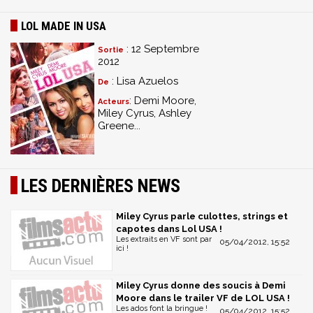
LOL MADE IN USA
: 12 Septembre
Sortie
2012
: Lisa Azuelos
De
: Demi Moore,
Acteurs
Miley Cyrus, Ashley
Greene...
LES DERNIÈRES NEWS
Miley Cyrus parle culottes, strings et
capotes dans Lol USA !
Les extraits en VF sont par
05/04/2012, 15:52
ici !
Miley Cyrus donne des soucis à Demi
Moore dans le trailer VF de LOL USA !
Les ados font la bringue !
05/04/2012, 15:52