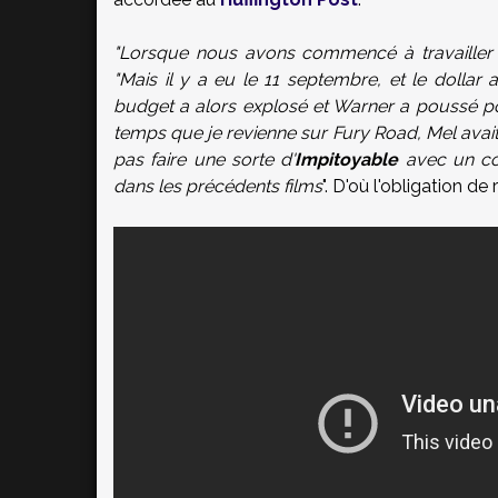
"Lorsque nous avons commencé à travailler s
"Mais il y a eu le 11 septembre, et le dollar 
budget a alors explosé et Warner a poussé pour 
temps que je revienne sur Fury Road, Mel avait 
pas faire une sorte d'
Impitoyable
avec un co
dans les précédents films
". D'où l'obligation d