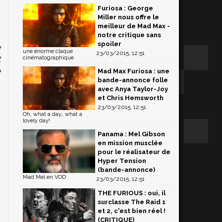
Furiosa : George
Miller nous offre le
.
meilleur de Mad Max -
notre critique sans
spoiler
e
une énorme claque
23/03/2015, 12:51
t
cinématographique
e
Mad Max Furiosa : une
bande-annonce folle
avec Anya Taylor-Joy
et Chris Hemsworth
23/03/2015, 12:51
Oh, what a day… what a
lovely day!
Panama : Mel Gibson
en mission musclée
pour le réalisateur de
Hyper Tension
(bande-annonce)
Mad Mel en VOD
23/03/2015, 12:51
THE FURIOUS : oui, il
surclasse The Raid 1
et 2, c'est bien réel !
(CRITIQUE)