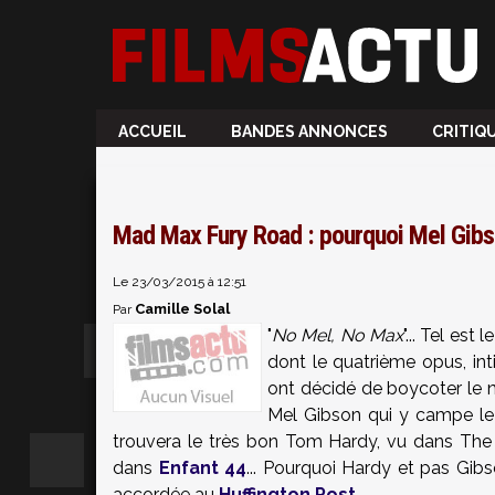
ACCUEIL
BANDES ANNONCES
CRITIQ
Mad Max Fury Road : pourquoi Mel Gibs
Le 23/03/2015 à 12:51
Camille Solal
Par
"
No Mel, No Max
"... Tel es
dont le quatrième opus, int
ont décidé de boycoter le n
Mel Gibson qui y campe le
trouvera le très bon Tom Hardy, vu dans The
dans
Enfant 44
... Pourquoi Hardy et pas Gibs
accordée au
Huffington Post
.