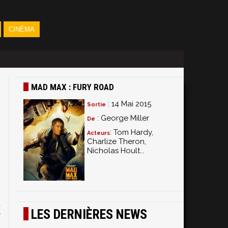
CINÉMA
MAD MAX : FURY ROAD
: 14 Mai 2015
Sortie
: George Miller
De
: Tom Hardy,
Acteurs
Charlize Theron,
Nicholas Hoult...
-
i
s
n
t
LES DERNIÈRES NEWS
w