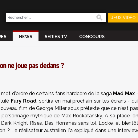
JEUX VIDÉO
UES
NEWS
SÉRIES TV
CONCOURS
on ne joue pas dedans ?
t le mot d'ordre de certains fans hardcore de la saga
Mad Max
itulé
Fury Road
, sortira en mai prochain sur les écrans - qu
ouveau film de George Miller sous prétexte que ce n'est pa
 personnage mythique de Max Rockatansky. A sa place, o
 Dark Knight Rises, Des Hommes sans loi, Locke, et bientô
on ? Le réalisateur australien l'a expliqué dans une intervie