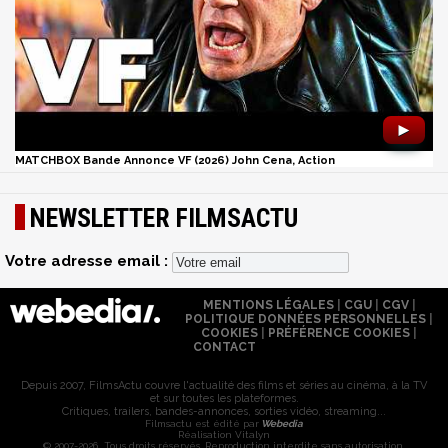
►
MATCHBOX Bande Annonce VF (2026) John Cena, Action
NEWSLETTER FILMSACTU
Votre adresse email :
MENTIONS LÉGALES
|
CGU
|
CGV
|
POLITIQUE DONNÉES PERSONNELLES
|
COOKIES
|
PRÉFÉRENCE COOKIES
|
CONTACT
Depuis 2007, FilmsActu couvre l'actualité des films et séries au cinéma, à la TV
et sur toutes les plateformes.
Critiques, trailers, bandes-annonces, sorties vidéo, streaming...
Filmsactu est édité par
Webedia
Réalisation Vitalyn
© 2007-2026 Tous droits réservés. Reproduction interdite sans autorisation.