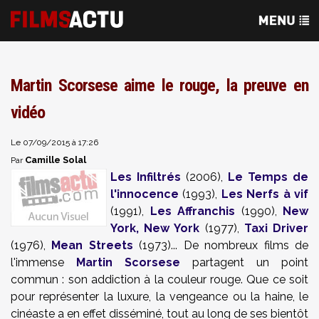
Martin Scorsese aime le rouge, la preuve en
vidéo
Le 07/09/2015 à 17:26
Camille Solal
Par
Les Infiltrés
(2006),
Le Temps de
l'innocence
(1993),
Les Nerfs à vif
(1991),
Les Affranchis
(1990),
New
York, New York
(1977),
Taxi Driver
(1976),
Mean Streets
(1973)... De nombreux films de
l'immense
Martin Scorsese
partagent un point
commun : son addiction à la couleur rouge. Que ce soit
pour représenter la luxure, la vengeance ou la haine, le
cinéaste a en effet disséminé, tout au long de ses bientôt