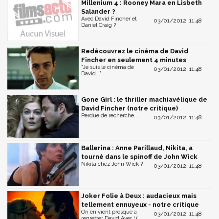
Millenium 4 : Rooney Mara en Lisbeth
Salander ?
Avec David Fincher et
03/01/2012, 11:48
Daniel Craig ?
Redécouvrez le cinéma de David
Fincher en seulement 4 minutes
"Je suis le cinéma de
03/01/2012, 11:48
David..."
Gone Girl : le thriller machiavélique de
David Fincher (notre critique)
Perdue de recherche...
03/01/2012, 11:48
Ballerina : Anne Parillaud, Nikita, a
tourné dans le spinoff de John Wick
Nikita chez John Wick ?
03/01/2012, 11:48
Joker Folie à Deux : audacieux mais
tellement ennuyeux - notre critique
On en vient presque à
03/01/2012, 11:48
regretter David Ayer ! (