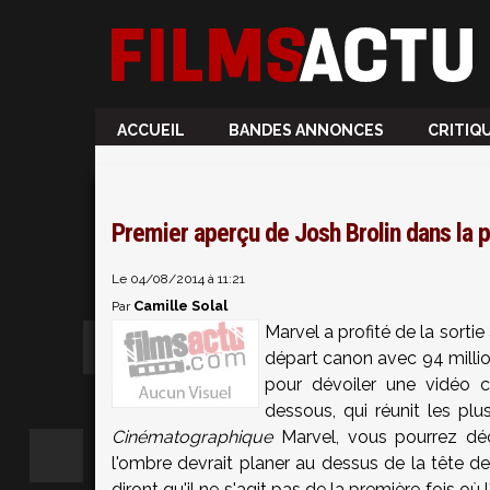
ACCUEIL
BANDES ANNONCES
CRITIQ
Premier aperçu de Josh Brolin dans la 
Le 04/08/2014 à 11:21
Camille Solal
Par
Marvel a profité de la sorti
départ canon avec 94 million
pour dévoiler une vidéo co
dessous, qui réunit les pl
Cinématographique
Marvel, vous pourrez dé
l'ombre devrait planer au dessus de la tête de 
diront qu'il ne s'agit pas de la première fois où