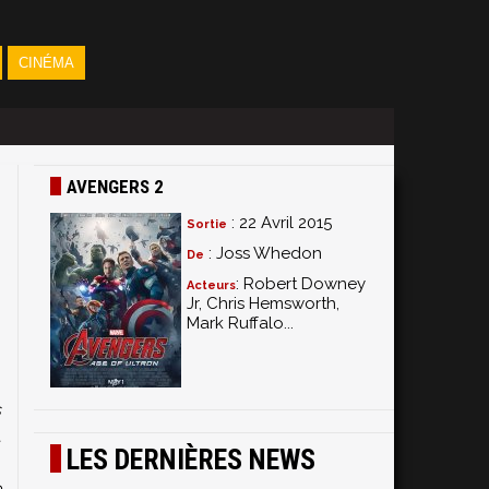
CINÉMA
AVENGERS 2
: 22 Avril 2015
Sortie
: Joss Whedon
De
: Robert Downey
Acteurs
Jr, Chris Hemsworth,
Mark Ruffalo...
n
-
-
s
t
LES DERNIÈRES NEWS
s
e