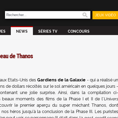
JEUX VIDÉO
UES
NEWS
SÉRIES TV
CONCOURS
peau de Thanos
e aux Etats-Unis des
Gardiens de la Galaxie
- qui a réalisé u
s de dollars récoltés sur le sol américain en quelques jours 
ntenant une jolie surprise. Ainsi, dans la compilation ci
us beaux moments des films de la Phase I et II de l'
Univer
couvrir le premier aperçu du super méchant Thanos, don
nos héros jusqu'à la conclusion de la Phase III. Les puriste
 l'on peut voir ce personnage (il était dans la
post-credit scen