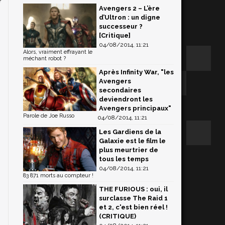
Avengers 2 – L’ère
n
d’Ultron : un digne
successeur ?
[Critique]
04/08/2014, 11:21
Alors, vraiment effrayant le
méchant robot ?
Après Infinity War, "les
Avengers
secondaires
deviendront les
Avengers principaux"
Parole de Joe Russo
04/08/2014, 11:21
Les Gardiens de la
Galaxie est le film le
plus meurtrier de
tous les temps
04/08/2014, 11:21
83 871 morts au compteur !
THE FURIOUS : oui, il
surclasse The Raid 1
et 2, c'est bien réel !
(CRITIQUE)