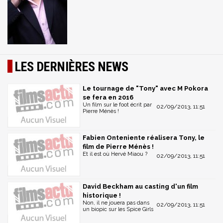
LES DERNIÈRES NEWS
Le tournage de "Tony" avec M Pokora
se fera en 2016
Un film sur le foot écrit par
02/09/2013, 11:51
Pierre Ménès !
Fabien Onteniente réalisera Tony, le
film de Pierre Ménès !
Et il est où Hervé Miaou ?
02/09/2013, 11:51
David Beckham au casting d'un film
historique !
Non, il ne jouera pas dans
02/09/2013, 11:51
un biopic sur les Spice Girls