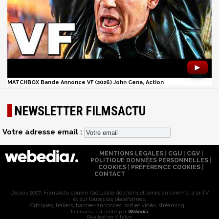
►
MATCHBOX Bande Annonce VF (2026) John Cena, Action
NEWSLETTER FILMSACTU
Votre adresse email :
MENTIONS LÉGALES
|
CGU
|
CGV
|
POLITIQUE DONNÉES PERSONNELLES
|
COOKIES
|
PRÉFÉRENCE COOKIES
|
CONTACT
Depuis 2007, FilmsActu couvre l'actualité des films et séries au cinéma, à la TV
et sur toutes les plateformes.
Critiques, trailers, bandes-annonces, sorties vidéo, streaming...
Filmsactu est édité par
Webedia
Réalisation Vitalyn