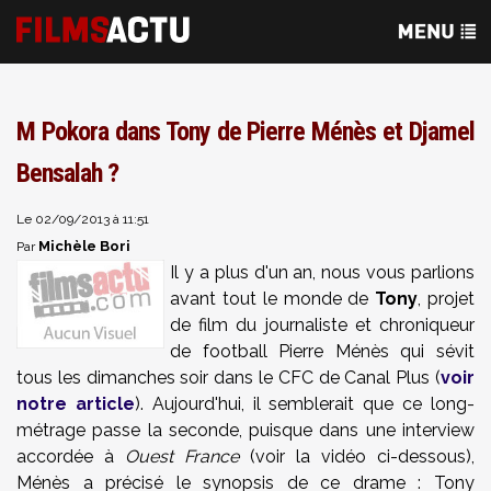
M Pokora dans Tony de Pierre Ménès et Djamel
Bensalah ?
Le 02/09/2013 à 11:51
Michèle Bori
Par
Il y a plus d'un an, nous vous parlions
avant tout le monde de
Tony
, projet
de film du journaliste et chroniqueur
de football Pierre Ménès qui sévit
tous les dimanches soir dans le CFC de Canal Plus (
voir
notre article
). Aujourd'hui, il semblerait que ce long-
métrage passe la seconde, puisque dans une interview
accordée à
Ouest France
(voir la vidéo ci-dessous),
Ménès a précisé le synopsis de ce drame : Tony