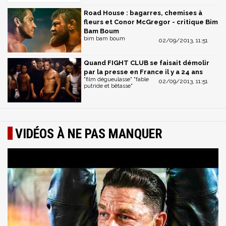
Road House : bagarres, chemises à
fleurs et Conor McGregor - critique Bim
Bam Boum
bim bam boum
02/09/2013, 11:51
Quand FIGHT CLUB se faisait démolir
par la presse en France il y a 24 ans
"film dégueulasse" "fable
02/09/2013, 11:51
putride et bêtasse"
VIDÉOS À NE PAS MANQUER