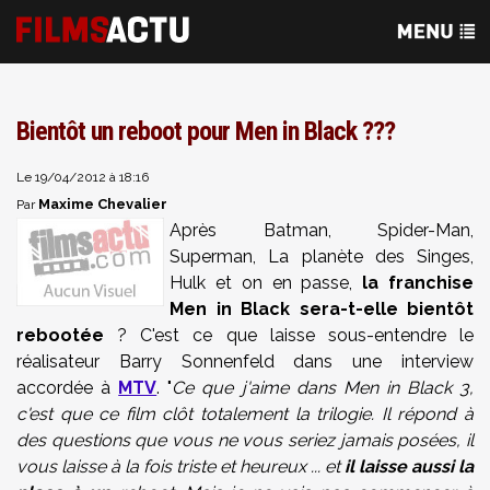
Bientôt un reboot pour Men in Black ???
Le 19/04/2012 à 18:16
Maxime Chevalier
Par
Après Batman, Spider-Man,
Superman, La planète des Singes,
Hulk et on en passe,
la franchise
Men in Black sera-t-elle bientôt
rebootée
? C'est ce que laisse sous-entendre le
réalisateur Barry Sonnenfeld dans une interview
accordée à
MTV
. "
Ce que j'aime dans Men in Black 3,
c'est que ce film clôt totalement la trilogie. Il répond à
des questions que vous ne vous seriez jamais posées, il
vous laisse à la fois triste et heureux ... et
il laisse aussi la