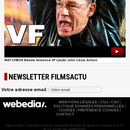
►
MATCHBOX Bande Annonce VF (2026) John Cena, Action
NEWSLETTER FILMSACTU
Votre adresse email :
MENTIONS LÉGALES
|
CGU
|
CGV
|
POLITIQUE DONNÉES PERSONNELLES
|
COOKIES
|
PRÉFÉRENCE COOKIES
|
CONTACT
Depuis 2007, FilmsActu couvre l'actualité des films et séries au cinéma, à la TV
et sur toutes les plateformes.