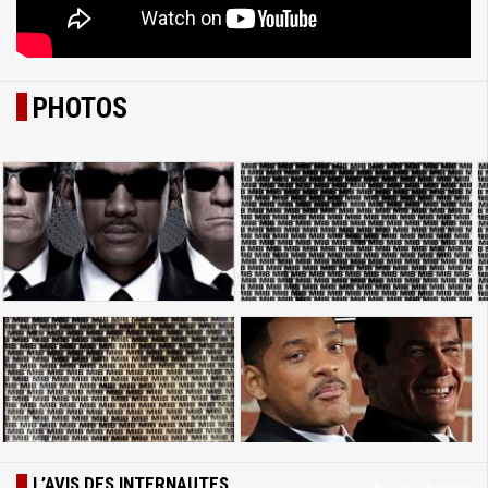
PHOTOS
L’AVIS DES INTERNAUTES
0
/
10
-
2
votes