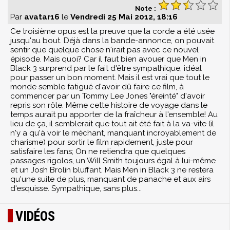
Note :
Par
avatar16
le
Vendredi 25 Mai 2012, 18:16
Ce troisième opus est la preuve que la corde a été usée
jusqu'au bout. Déjà dans la bande-annonce, on pouvait
sentir que quelque chose n'irait pas avec ce nouvel
épisode. Mais quoi? Car il faut bien avouer que Men in
Black 3 surprend par le fait d'être sympathique, idéal
pour passer un bon moment. Mais il est vrai que tout le
monde semble fatigué d'avoir dû faire ce film, à
commencer par un Tommy Lee Jones "éreinté" d'avoir
repris son rôle. Même cette histoire de voyage dans le
temps aurait pu apporter de la fraîcheur à l'ensemble! Au
lieu de ça, il semblerait que tout ait été fait à la va-vite (il
n'y a qu'à voir le méchant, manquant incroyablement de
charisme) pour sortir le film rapidement, juste pour
satisfaire les fans; On ne retiendra que quelques
passages rigolos, un Will Smith toujours égal à lui-même
et un Josh Brolin bluffant. Mais Men in Black 3 ne restera
qu'une suite de plus, manquant de panache et aux airs
d'esquisse. Sympathique, sans plus...
VIDÉOS