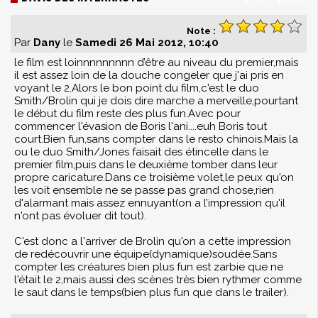
Note :
Par
Dany
le
Samedi 26 Mai 2012, 10:40
le film est loinnnnnnnnn d’être au niveau du premier,mais
il est assez loin de la douche congeler que j'ai pris en
voyant le 2.Alors le bon point du film,c'est le duo
Smith/Brolin qui je dois dire marche a merveille,pourtant
le début du film reste des plus fun.Avec pour
commencer l'évasion de Boris l'ani....euh Boris tout
court.Bien fun,sans compter dans le resto chinois.Mais la
ou le duo Smith/Jones faisait des étincelle dans le
premier film,puis dans le deuxième tomber dans leur
propre caricature.Dans ce troisième volet,le peux qu'on
les voit ensemble ne se passe pas grand chose,rien
d'alarmant mais assez ennuyant(on a l’impression qu'il
n'ont pas évoluer dit tout).
C'est donc a l'arriver de Brolin qu'on a cette impression
de redécouvrir une équipe(dynamique)soudée.Sans
compter les créatures bien plus fun est zarbie que ne
l'était le 2,mais aussi des scènes très bien rythmer comme
le saut dans le temps(bien plus fun que dans le trailer).