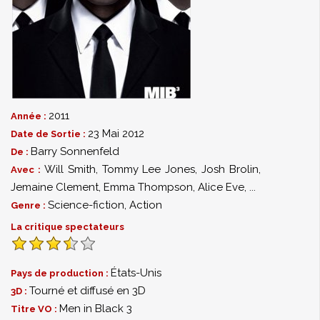
2011
Année :
23 Mai 2012
Date de Sortie :
Barry Sonnenfeld
De :
Will Smith
,
Tommy Lee Jones
,
Josh Brolin
,
Avec :
Jemaine Clement
,
Emma Thompson
,
Alice Eve
,
...
Science-fiction
,
Action
Genre :
La critique spectateurs
États-Unis
Pays de production :
Tourné et diffusé en 3D
3D :
Men in Black 3
Titre VO :