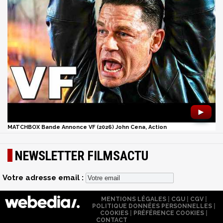
►
MATCHBOX Bande Annonce VF (2026) John Cena, Action
NEWSLETTER FILMSACTU
Votre adresse email :
MENTIONS LÉGALES
|
CGU
|
CGV
|
POLITIQUE DONNÉES PERSONNELLES
|
COOKIES
|
PRÉFÉRENCE COOKIES
|
CONTACT