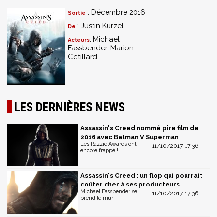
: Décembre 2016
Sortie
: Justin Kurzel
De
: Michael
Acteurs
Fassbender, Marion
Cotillard
LES DERNIÈRES NEWS
Assassin's Creed nommé pire film de
2016 avec Batman V Superman
Les Razzie Awards ont
11/10/2017, 17:36
encore frappé !
Assassin's Creed : un flop qui pourrait
coûter cher à ses producteurs
Michael Fassbender se
11/10/2017, 17:36
prend le mur