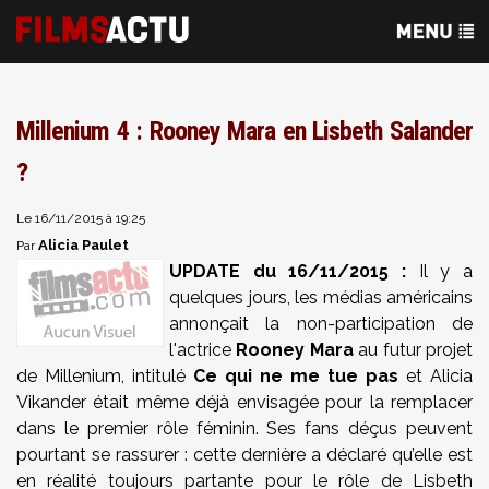
Millenium 4 : Rooney Mara en Lisbeth Salander
?
Le 16/11/2015 à 19:25
Alicia Paulet
Par
UPDATE du 16/11/2015 :
Il y a
quelques jours, les médias américains
annonçait la non-participation de
l'actrice
Rooney Mara
au futur projet
de Millenium, intitulé
Ce qui ne me tue pas
et Alicia
Vikander était même déjà envisagée pour la remplacer
dans le premier rôle féminin. Ses fans déçus peuvent
pourtant se rassurer : cette dernière a déclaré qu’elle est
en réalité toujours partante pour le rôle de Lisbeth