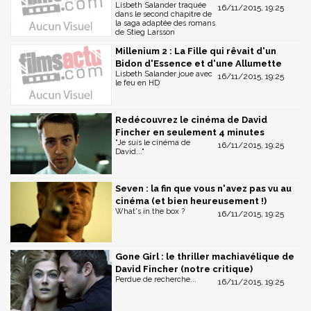
Lisbeth Salander traquée
16/11/2015, 19:25
dans le second chapitre de
la saga adaptée des romans
de Stieg Larsson
Millenium 2 : La Fille qui rêvait d'un
Bidon d'Essence et d'une Allumette
Lisbeth Salander joue avec
16/11/2015, 19:25
le feu en HD
Redécouvrez le cinéma de David
Fincher en seulement 4 minutes
"Je suis le cinéma de
16/11/2015, 19:25
David..."
Seven : la fin que vous n'avez pas vu au
cinéma (et bien heureusement !)
What's in the box ?
16/11/2015, 19:25
Gone Girl : le thriller machiavélique de
David Fincher (notre critique)
Perdue de recherche...
16/11/2015, 19:25