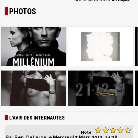
PHOTOS
L’AVIS DES INTERNAUTES
0
/
10
-
2
votes
Note :
Par
Ben_DeLarge
le
Mercredi 7 Mars 2012, 14:28