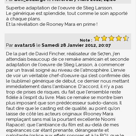
Superbe adaptation de l'oeuvre de Stieg Larsson.
Le générique est splendide, tout comme le soin apporté
à chaque plans.
Et la révélation de Rooney Mara en prime !
Note :
Par
avatar16
le
Samedi 28 Janvier 2012, 20:07
De la part de David Fincher, réalisateur de Se7en, j'en
attendais beaucoup de ce remake américain et seconde
adaptation de l'oeuvre de Stieg Larsson, à commencer
par un travail soigné au niveau de l'atmosphère. L'envie
de voir un véritable chef-d'oeuvre qui s'est confirmée dès
le (sublime) générique de début, ce dernier nous mettant
immédiatement dans l'ambiance. D'accord, il n'y a pas
trop de prises de risques, du fait que l'ensemble reste
fidèle à l'esprit du livre. Mais ce remake se montre bien
plus imposant que son prédécesseur suédo-danois. Il
faut dire que le casting est de qualité, au point qu'on
laisse de côté les acteurs originaux (Rooney Mara
remplaçant sans mal la pourtant excellente Noomi
Rapace); que l'ambiance du film est au-delà de mes
espérances car étant prenante, dérangeante et
palpitante (grâce aux effets sonores et à la BO); que le