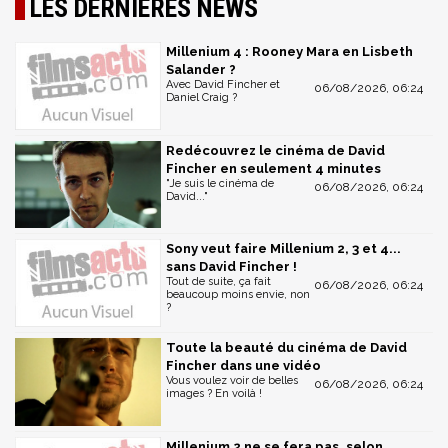
LES DERNIÈRES NEWS
Millenium 4 : Rooney Mara en Lisbeth
Salander ?
Avec David Fincher et
06/08/2026, 06:24
Daniel Craig ?
Redécouvrez le cinéma de David
Fincher en seulement 4 minutes
"Je suis le cinéma de
06/08/2026, 06:24
David..."
Sony veut faire Millenium 2, 3 et 4...
sans David Fincher !
Tout de suite, ça fait
06/08/2026, 06:24
beaucoup moins envie, non
?
Toute la beauté du cinéma de David
Fincher dans une vidéo
Vous voulez voir de belles
06/08/2026, 06:24
images ? En voilà !
Millenium 2 ne se fera pas, selon