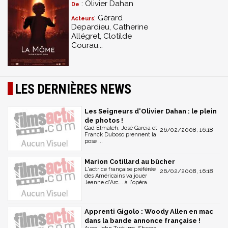
: Olivier Dahan
De
: Gérard
Acteurs
Depardieu, Catherine
Allégret, Clotilde
Courau...
LES DERNIÈRES NEWS
Les Seigneurs d'Olivier Dahan : le plein
de photos !
Gad Elmaleh, José Garcia et
26/02/2008, 16:18
Franck Dubosc prennent la
pose ...
Marion Cotillard au bûcher
L'actrice française préférée
26/02/2008, 16:18
des Américains va jouer
Jeanne d'Arc... à l'opéra.
Apprenti Gigolo : Woody Allen en mac
dans la bande annonce française !