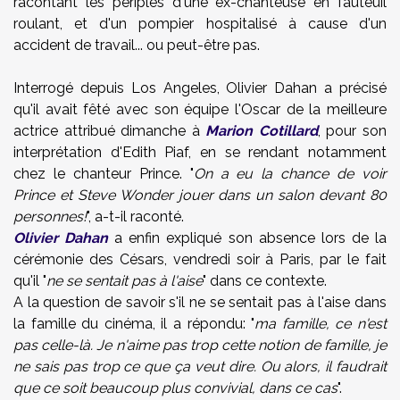
racontant les périples d'une ex-chanteuse en fauteuil
roulant, et d'un pompier hospitalisé à cause d'un
accident de travail... ou peut-être pas.
Interrogé depuis Los Angeles,
Olivier Dahan
a précisé
qu'il avait fêté avec son équipe l'Oscar de la meilleure
actrice attribué dimanche à
Marion Cotillard
, pour son
interprétation d'Edith Piaf, en se rendant notamment
chez le chanteur Prince. "
On a eu la chance de voir
Prince et Steve Wonder jouer dans un salon devant 80
personnes!
", a-t-il raconté.
Olivier Dahan
a enfin expliqué son absence lors de la
cérémonie des Césars, vendredi soir à Paris, par le fait
qu'il "
ne se sentait pas à l'aise
" dans ce contexte.
A la question de savoir s'il ne se sentait pas à l'aise dans
la famille du cinéma, il a répondu: "
ma famille, ce n'est
pas celle-là. Je n'aime pas trop cette notion de famille, je
ne sais pas trop ce que ça veut dire. Ou alors, il faudrait
que ce soit beaucoup plus convivial, dans ce cas
".