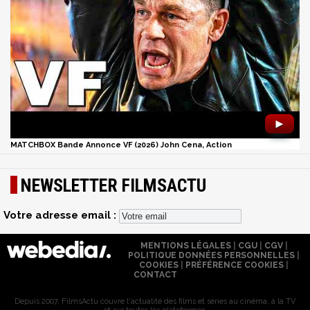
►
MATCHBOX Bande Annonce VF (2026) John Cena, Action
NEWSLETTER FILMSACTU
Votre adresse email :
MENTIONS LÉGALES
|
CGU
|
CGV
|
POLITIQUE DONNÉES PERSONNELLES
|
COOKIES
|
PRÉFÉRENCE COOKIES
|
CONTACT
Depuis 2007, FilmsActu couvre l'actualité des films et séries au cinéma, à la TV