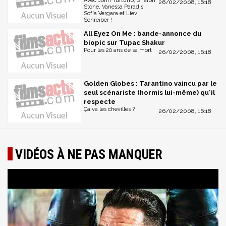
Avec John Turturro, Sharon
26/02/2008, 16:18
Stone, Vanessa Paradis,
Sofía Vergara et Liev
Schreiber !
All Eyez On Me : bande-annonce du
biopic sur Tupac Shakur
Pour les 20 ans de sa mort
26/02/2008, 16:18
Golden Globes : Tarantino vaincu par le
seul scénariste (hormis lui-même) qu'il
respecte
Ça va les chevilles ?
26/02/2008, 16:18
VIDÉOS À NE PAS MANQUER