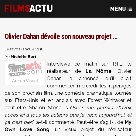
Olivier Dahan dévoile son nouveau projet ...
Le 26/02/2008 à 16:18
Michèle Bori
Par
Interviewé ce matin sur RTL, le
réalisateur de
La Môme
,
Olivier
Dahan
, a annoncé qu'il allait
commencer mercredi les repérages
de son prochain film, une comédie dramatique tournée
aux Etats-Unis et en anglais avec
Forest Whitaker
et
peut-être
Sharon Stone
. "
L'Oscar me permet d'avoir
accès ici à tous les acteurs que je veux aujourd'hui, et
ça c'est bien
", a-t-il commenté. Peut-être s'agit-il de
My
Own Love Song
, un vieux projet du réalisateur