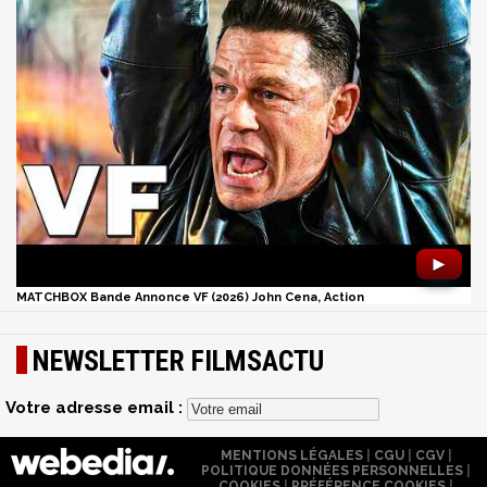
►
MATCHBOX Bande Annonce VF (2026) John Cena, Action
NEWSLETTER FILMSACTU
Votre adresse email :
MENTIONS LÉGALES
|
CGU
|
CGV
|
POLITIQUE DONNÉES PERSONNELLES
|
COOKIES
|
PRÉFÉRENCE COOKIES
|