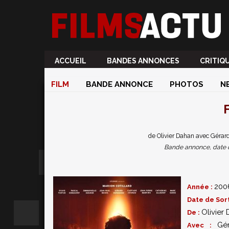
ACCUEIL
BANDES ANNONCES
CRITIQ
FILM
BANDE ANNONCE
PHOTOS
N
F
de Olivier Dahan avec Gérard
Bande annonce, date de 
200
Année :
Date de Sort
Olivier
De :
Gé
Avec :