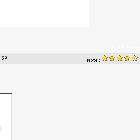
0
/
10
-
1
votes
:52
Note :