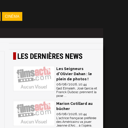
CINÉMA
LES DERNIÈRES NEWS
Les Seigneurs
d'Olivier Dahan : le
plein de photos !
06/08/2026, 10:44
Gad Elmaleh, José Garcia et
Franck Dubosc prennent la
pose ...
Marion Cotillard au
bûcher
06/08/2026, 10:44
L'actrice française préférée
des Américains va jouer
Jeanne d'Arc... à l'opéra.