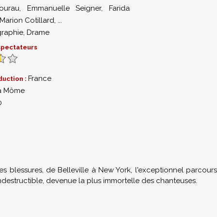
ourau
,
Emmanuelle Seigner
,
Farida
Marion Cotillard
,
...
graphie
,
Drame
 spectateurs
France
duction :
a Môme
0
es blessures, de Belleville à New York, l'exceptionnel parcours
et indestructible, devenue la plus immortelle des chanteuses.