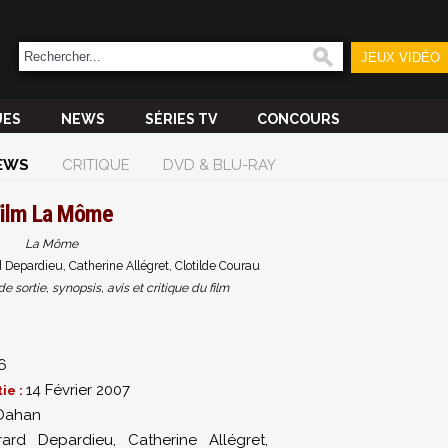
JEUX VIDÉO
UES
NEWS
SÉRIES TV
CONCOURS
EWS
CRITIQUE
DVD & BLU-RAY
ilm
La Môme
La Môme
 Depardieu, Catherine Allégret, Clotilde Courau
sortie, synopsis, avis et critique du film
6
14 Février 2007
ie :
 Dahan
rard Depardieu
,
Catherine Allégret
,