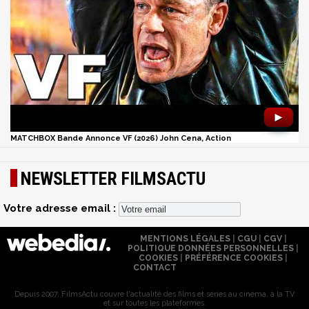
►
MATCHBOX Bande Annonce VF (2026) John Cena, Action
NEWSLETTER FILMSACTU
Votre adresse email :
MENTIONS LÉGALES
|
CGU
|
CGV
|
POLITIQUE DONNÉES PERSONNELLES
|
COOKIES
|
PRÉFÉRENCE COOKIES
|
CONTACT
Depuis 2007, FilmsActu couvre l'actualité des films et séries au cinéma, à la TV
et sur toutes les plateformes.