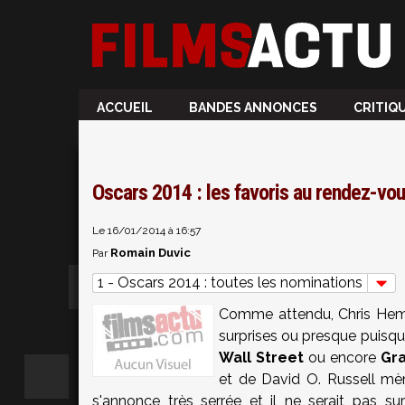
ACCUEIL
BANDES ANNONCES
CRITIQ
Oscars 2014 : les favoris au rendez-vou
Le 16/01/2014 à 16:57
Romain Duvic
Par
1 - Oscars 2014 : toutes les nominations
Comme attendu, Chris Hem
surprises ou presque puisqu
Wall Street
ou encore
Gra
et de David O. Russell
mèn
s'annonce très serrée et il ne serait pas s