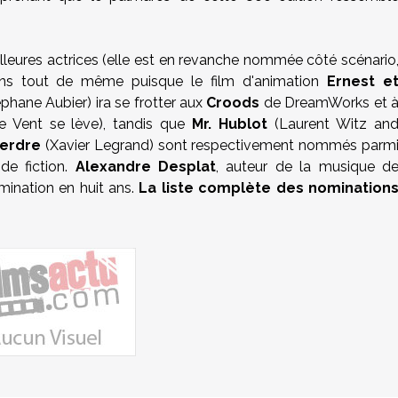
illeures actrices (elle est en revanche nommée côté scénario
ions tout de même puisque le film d'animation
Ernest e
phane Aubier) ira se frotter aux
Croods
de DreamWorks et 
 Vent se lève), tandis que
Mr. Hublot
(Laurent Witz an
perdre
(Xavier Legrand) sont respectivement nommés parm
de fiction.
Alexandre Desplat
, auteur de la musique d
omination en huit ans.
La liste complète des nomination