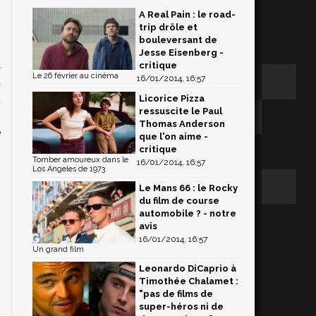
A Real Pain : le road-
trip drôle et
bouleversant de
,
Jesse Eisenberg -
t
critique
Le 26 février au cinéma
16/01/2014, 16:57
à
d
Licorice Pizza
ressuscite le Paul
i
Thomas Anderson
e
que l'on aime -
s
critique
Tomber amoureux dans le
16/01/2014, 16:57
Los Angeles de 1973
Le Mans 66 : le Rocky
du film de course
automobile ? - notre
avis
16/01/2014, 16:57
Un grand film
Leonardo DiCaprio à
Timothée Chalamet :
"pas de films de
super-héros ni de