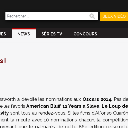
JEUX VIDÉO
UES
NEWS
SÉRIES TV
CONCOURS
s !
sworth a dévoilé les nominations aux
Oscars 2014
. Pas d
e les favoris
American Bluff
,
12 Years a Slave
,
Le Loup d
vity
sont tous au rendez-vous. Si les films d'Alfonso
Cuaró
ent la meute avec 10 nominations chacun, la compétitio
urprenant que le palmarès de cette 86e édition ressembl