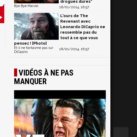
drogues dures"
Bye Bye Marvel
16/01/2014, 16:57
L'ours de The
Revenant avec
Leonardo DiCaprio ne
ressemble pas du
tout à ce que vous
pensez ! [Photo]
Et il ne fantasme pas sur
16/01/2014, 16:57
DiCaprio
VIDÉOS À NE PAS
MANQUER